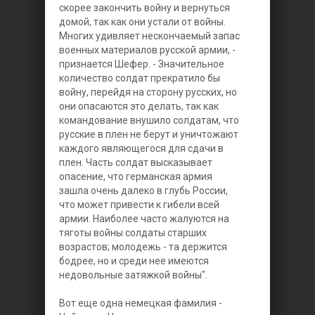
скорее закончить войну и вернуться
домой, так как они устали от войны.
Многих удивляет нескончаемый запас
военных материалов русской армии, -
признается Шефер. - Значительное
количество солдат прекратило бы
войну, перейдя на сторону русских, но
они опасаются это делать, так как
командование внушило солдатам, что
русские в плен не берут и уничтожают
каждого являющегося для сдачи в
плен. Часть солдат высказывает
опасение, что германская армия
зашла очень далеко в глубь России,
что может привести к гибели всей
армии. Наиболее часто жалуются на
тяготы войны солдаты старших
возрастов; молодежь - та держится
бодрее, но и среди нее имеются
недовольные затяжкой войны".
Вот еще одна немецкая фамилия -