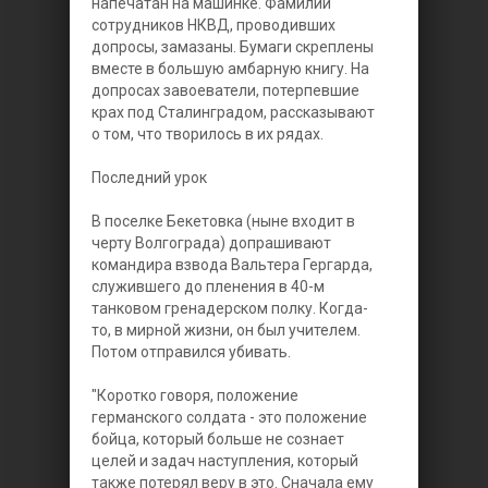
напечатан на машинке. Фамилии
сотрудников НКВД, проводивших
допросы, замазаны. Бумаги скреплены
вместе в большую амбарную книгу. На
допросах завоеватели, потерпевшие
крах под Сталинградом, рассказывают
о том, что творилось в их рядах.
Последний урок
В поселке Бекетовка (ныне входит в
черту Волгограда) допрашивают
командира взвода Вальтера Гергарда,
служившего до пленения в 40-м
танковом гренадерском полку. Когда-
то, в мирной жизни, он был учителем.
Потом отправился убивать.
"Коротко говоря, положение
германского солдата - это положение
бойца, который больше не сознает
целей и задач наступления, который
также потерял веру в это. Сначала ему