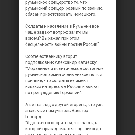
румынское офицерство то, что
румынский офицер, равный по званию,
обязан приветствовать немецкого.
Солдаты и население в Румынии все
чаще задают вопрос: за что мы
воюем? Выражая при этом
бесцельность войны против России".
Соотечественнику вторит
подполковник Александр Катаеску:
"Моральное и политическое состояние
румынской армии очень низкое по той
причине, что солдаты не имеют
никаких интересов в России и воюют
по принуждению Германии".
А вот взгляд с другой стороны, это уже
знакомый нам учитель Вальтер
Гергард:
"Я должен оговориться, что часть, к
которой принадлежал я, еще никогда
не сражалась плечом к плечу с