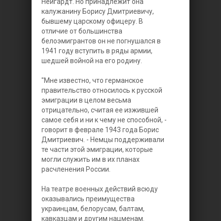
Нейгардт. Но принадлежит она
калужанину Борису Дмитриевичу,
бывшему царскому офицеру. В
отличие от большинства
белоэмигрантов он не погнушался в
1941 году вступить в ряды армии,
шедшей войной на его родину.
"Мне известно, что германское
правительство относилось к русской
эмиграции в целом весьма
отрицательно, считая ее изжившей
самое себя и ни к чему не способной, -
говорит в феврале 1943 года Борис
Дмитриевич. - Немцы поддерживали
те части этой эмиграции, которые
могли служить им в их планах
расчленения России.
На театре военных действий всюду
оказывались преимущества
украинцам, белорусам, балтам,
кавказцам и другим нацменам.