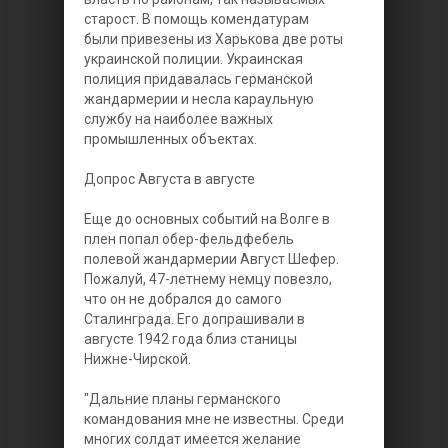
старост. В помощь комендатурам
были привезены из Харькова две роты
украинской полиции. Украинская
полиция придавалась германской
жандармерии и несла караульную
службу на наиболее важных
промышленных объектах.
Допрос Августа в августе
Еще до основных событий на Волге в
плен попал обер-фельдфебель
полевой жандармерии Август Шефер.
Пожалуй, 47-летнему немцу повезло,
что он не добрался до самого
Сталинграда. Его допрашивали в
августе 1942 года близ станицы
Нижне-Чирской.
"Дальние планы германского
командования мне не известны. Среди
многих солдат имеется желание