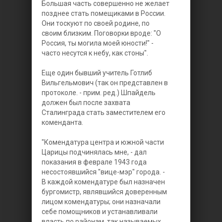
Большая часть совершенно не желает
позднее стать помещиками в России.
Они тоскуют по своей родине, по
своим близким. Поговорки вроде: "О
Россия, ты могила моей юности!" -
часто несутся к небу, как стоны".
Еще один бывший учитель Готлиб
Вильгельмович (так он представлен в
протоколе. - прим. ред.) Шпайдель
должен был после захвата
Сталинграда стать заместителем его
коменданта.
"Комендатура центра и южной части
Царицы подчинялась мне, - дал
показания в феврале 1943 года
несостоявшийся "вице-мэр" города. -
В каждой комендатуре был назначен
бургомистр, являвшийся доверенным
лицом комендатуры; они назначали
себе помощников и устанавливали
власть по районам, так называемых