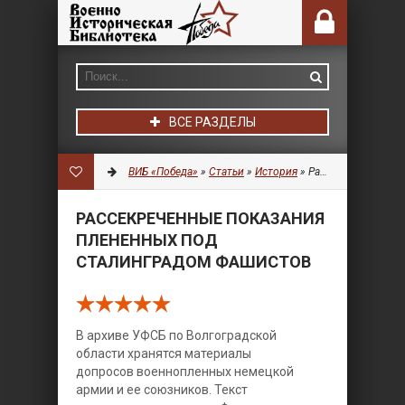
ВСЕ РАЗДЕЛЫ
ВИБ «Победа»
»
Статьи
»
История
» Рассекреченные показания плененных под Сталинградом фашистов
РАССЕКРЕЧЕННЫЕ ПОКАЗАНИЯ
ПЛЕНЕННЫХ ПОД
СТАЛИНГРАДОМ ФАШИСТОВ
В архиве УФСБ по Волгоградской
области хранятся материалы
допросов военнопленных немецкой
армии и ее союзников. Текст