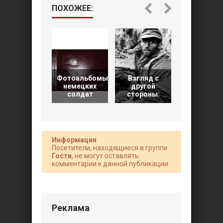
ПОХОЖЕЕ:
Фотоальбомы
Взгляд с
Военная
немецких
другой
летопись
солдат
стороны:
Армии мир
Информация
Посетители, находящиеся в группе
Гости
, не могут оставлять
комментарии к данной публикации.
Реклама