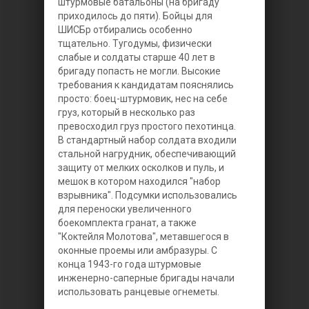
штурмовые батальоны (на бригаду
приходилось до пяти). Бойцы для
ШИСБр отбирались особенно
тщательно. Тугодумы, физически
слабые и солдаты старше 40 лет в
бригаду попасть не могли. Высокие
требования к кандидатам пояснялись
просто: боец-штурмовик, нес на себе
груз, который в несколько раз
превосходил груз простого пехотинца.
В стандартный набор солдата входили
стальной нагрудник, обеспечивающий
защиту от мелких осколков и пуль, и
мешок в котором находился "набор
взрывника". Подсумки использовались
для переноски увеличенного
боекомплекта гранат, а также
"Коктейля Молотова", метавшегося в
оконные проемы или амбразуры. С
конца 1943-го года штурмовые
инженерно-саперные бригады начали
использовать ранцевые огнеметы.