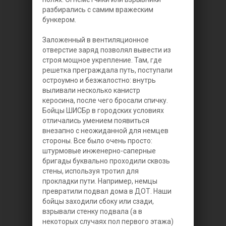
разбирались с самим вражеским
бункером.
Заложенный в вентиляционное
отверстие заряд позволял вывести из
строя мощное укрепление. Там, где
решетка преграждала путь, поступали
остроумно и безжалостно: внутрь
выливали несколько канистр
керосина, после чего бросали спичку.
Бойцы ШИСБр в городских условиях
отличались умением появиться
внезапно с неожиданной для немцев
стороны. Все было очень просто:
штурмовые инженерно-саперные
бригады буквально проходили сквозь
стены, используя тротил для
прокладки пути. Например, немцы
превратили подвал дома в ДОТ. Наши
бойцы заходили сбоку или сзади,
взрывали стенку подвала (а в
некоторых случаях пол первого этажа)