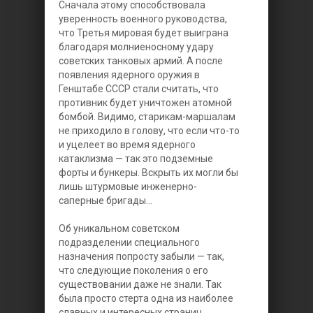
Сначала этому способствовала
уверенность военного руководства,
что Третья мировая будет выиграна
благодаря молниеносному удару
советских танковых армий. А после
появления ядерного оружия в
Генштабе СССР стали считать, что
противник будет уничтожен атомной
бомбой. Видимо, старикам-маршалам
не приходило в голову, что если что-то
и уцелеет во время ядерного
катаклизма — так это подземные
форты и бункеры. Вскрыть их могли бы
лишь штурмовые инженерно-
саперные бригады...
Об уникальном советском
подразделении специального
назначения попросту забыли — так,
что следующие поколения о его
существовании даже не знали. Так
была просто стерта одна из наиболее
славных и интересных страниц