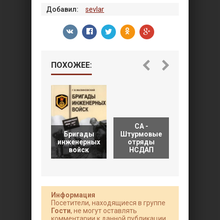
Добавил:
sevlar
ПОХОЖЕЕ:
СА -
Бригады
Штурмовые
О
инженерных
отряды
соотношен
войск
НСДАП
сил на
Информация
Посетители, находящиеся в группе
Гости
, не могут оставлять
комментарии к данной публикации.