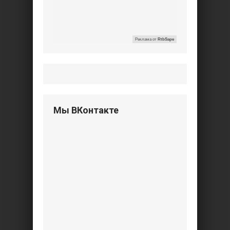
Реклама от
RtbSape
Мы ВКонтакте