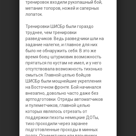
тренировок входили рукопашный бой,
метание топоров, ножей и саперных
лопаток.
Тренировки ШИСБр были гораздо
труднее, чем тренировки
разведчиков. Ведь разведчики шли на
задание налегке, и главное для них
было не обнаружить себя. В это же
время боец-штурмовик возможность
прятаться по кустам не имел, и у него
отсутствовала возможность тихонько
смыться. Главной целью бойцов
ШИСБр были мощнейшие укрепления
на Восточном фронте. Бой начинался
внезапно, довольно часто даже без
артподготовки. Отряды автоматчиков
и пулеметчиков, главной целью
которых являлось отрезать от
поддержки пехоты немецкие ДОТы,
тихо проходили через заранее
подготовленные проходы в минных
полях. Огнеметчики или взрывники