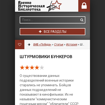
ВСЕ РАЗДЕЛЫ
ВИБ «Победа»
»
Статьи
»
История
» Штурмовики бункеров
ШТУРМОВИКИ БУНКЕРОВ
О существовании данных
подразделений военные историки
старались не упоминать. Бойцов
данных подразделений не
показывают в кинофильмах. Их не
называли "коммунистическим
пушечным мясом" "обличители" СССР.