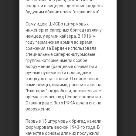
солдат и офицеров, доставив радость
будущим обличителям "сталинизма".
Саму идею ШИСБр (штурмовых
инженерно-саперных бригад) взяли у
немцев, у армии кайзера. В 1916-м
году германская армия во время
сражения за Верден использовала
специальные саперно-штурмовые
группы, которые имели особое
вооружение (ранцевые огнеметы и
ручные пулеметы) и прошедшие
спецкурс подготовки. О своем опыте
сами немцы, видимо, рассчитывая на
"Блицкриг" подзабыли, значительное
время топчась под Севастополем и в
Сталинграде. Зато РККА взяла его на
вооружение.
Первые 15 штурмовых бригад начали
формировать весной 1943-го года. В
качестве основы для них послужили