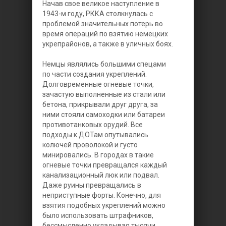
Начав свое великое наступление в
1943-м году, РККА столкнулась с
проблемой значительных потерь во
время операций по взятию немецких
укрепрайонов, а также в уличных боях.
Немцы являлись большими спецами
по части создания укреплений.
Долговременные огневые точки,
зачастую выполненные из стали или
бетона, прикрывали друг друга, за
ними стояли самоходки или батареи
противотанковых орудий. Все
подходы к ДОТам опутывались
колючей проволокой и густо
минировались. В городах в такие
огневые точки превращался каждый
канализационный люк или подвал.
Даже руины превращались в
неприступные форты. Конечно, для
взятия подобных укреплений можно
было использовать штрафников,
бессмысленно укладывая тысячи