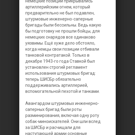
немецкие позиции прикрывались
артиллерийским огнем, который
предварительно не был подавлен,
штурмовые инженерно-саперные
бригады были бессильны. Ведь какую
бы подготовку не прошли бойцы, для
немецких снарядов все одинаково
уязвимы. Ещё хуже дело обстояло,
когда немцы свои позиции отбивали
танковой контратакой. Только в
декабре 1943-го года Ставкой был
установлен строгий регламент
использования штурмовых бригад:
теперь ШИСБр обязательно
поддерживались артиллерией,
вспомогательной пехотой и танками.
Авангардом штурмовых инженерно-
саперных бригад были роты
разминирования, включая одну роту
собак-миноискателей. Они шли вслед
за ШИСБр и расчищали для
наступающей армии основные