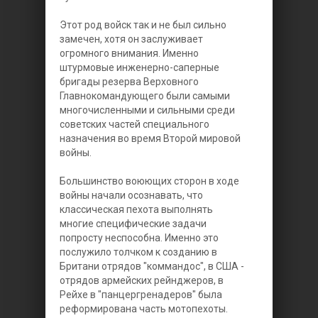
Этот род войск так и не был сильно
замечен, хотя он заслуживает
огромного внимания. Именно
штурмовые инженерно-саперные
бригады резерва Верховного
Главнокомандующего были самыми
многочисленными и сильными среди
советских частей специального
назначения во время Второй мировой
войны.
Большинство воюющих сторон в ходе
войны начали осознавать, что
классическая пехота выполнять
многие специфические задачи
попросту неспособна. Именно это
послужило толчком к созданию в
Британи отрядов "коммандос", в США -
отрядов армейских рейнджеров, в
Рейхе в "панцергренадеров" была
реформирована часть мотопехоты.