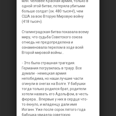
млн. человек! Красная армия, только в
одной этой битве, потеряла убитыми
больше солдат (ок. 480 тысяч!), чем
США за всю Вторую Мировую войну
(418 тысяч).
Сталинградская битва показала всему
миру, что судьба Советского союза
отнюдь не предопределена и
ознаменовала перелом в ходе всей
Второй мировой войны...
- Это была страшная трагедия.
Германия погрузилась в траур. Все
думали - немецкая армия
непобедима, но наши лучшие части
сгинули в снегах на Волге. У бабушки
тогда только родился брат, родители
хотели назвать его Адольфом, в честь
фюрера… Впервые у них в сердце что-
то ёкнуло, и младенцу дали имя
Иоганн. Уже после сорок пятого года
бабушка увидела советскую