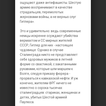
ощущают даже антифашисты. Шестую
армию воспринимают в качестве
страдальцев, перемолотых
жерновами войны, а не верных слуг
Гитлера».
Это и удивительно: ведь современные
немцы искренне осуждают убийства
вермахтом и СС мирных жителей
СССР, Гитлер для них - настоящее
чудовище. Однако в случае
Сталинграда никто не представляет
себе здоровых мужиков в летней
форме со свастикой, с закатанными
рукавами, которые шли маршем к
Волге, следуя приказу фюрера -
прорваться к кавказской нефти. И уж
конечно, жителям ФРГ ничего не
известно о сорока тысячах
сталинградцев: стариках, женщинах и
детях, убитых Шестой армией
Паулюса.