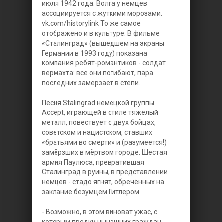
июля 1942 года: Волга у немцев
ассоциируется с жуткими морозами.
vk.com/historylink То же самое
отображено и в культуре. В фильме
«Сталинград» (вышедшем на экраны
Германии в 1993 году) показана
компания ребят-романтиков - солдат
вермахта: все они погибают, пара
последних замерзает в степи.
Песня Stalingrad немецкой группы
Accept, играющей в стиле тяжёлый
металл, повествует о двух бойцах,
советском и нацистском, ставших
«братьями во смерти» и (разумеется!)
замёрзших в мёртвом городе. Шестая
армия Паулюса, превратившая
Сталинград в руины, в представлении
немцев - стадо ягнят, обречённых на
заклание безумцем Гитлером.
- Возможно, в этом виноват ужас, с
которым предки нынешних граждан