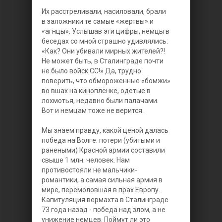
Их расстреливали, насиловали, брали
в заложники те самые «жертвы» и
«агнцы». Услышав эти цифры, немцы в
беседах со мной страшно удивлялись:
«Как? Они убивали мирных жителей?!
Не может быть, в Сталинграде почти
не было войск СС!» Да, трудно
поверить, что обмороженные «бомжи»
во вшах на киноплёнке, одетые в
лохмотья, недавно были палачами.
Вот и немцам тоже не верится.
Мы знаем правду, какой ценой далась
победа на Волге: потери (убитыми и
ранеными) Красной армии составили
свыше 1 млн. человек. Нам
противостояли не мальчики-
романтики, а самая сильная армия в
мире, перемоловшая в прах Европу.
Капитуляция вермахта в Сталинграде
73 года назад - победа над злом, а не
унижение немцев. Поймут ли это