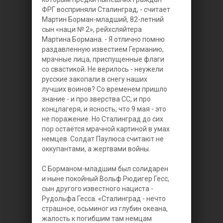
ФРГ восприняли Сталинград, - считает
Мартин Борман-младший, 82-летний
сын «наци № 2», рейхсляйтера
Мартина Бормана. - Я отлично помню
раздавленную известием Германию,
мрачные лица, приспущенные флаги
со свастикой. Не верилось - неужели
русские закопали в снегу наших
лучших воинов? Со временем пришло
знание - и про зверства СС, и про
концлагеря, и ясность, что 9 мая - это
не поражение. Но Сталинград до сих
пор остаётся мрачной картиной в умах
немцев. Солдат Паулюса считают не
оккупантами, а жертвами войны.
С Борманом-младшим был солидарен
и ныне покойный Вольф Рюдигер Гесс,
сын другого известного нациста -
Рудольфа Гесса. «Сталинград - нечто
страшное, осьминог из глубин океана,
жалость к погибшим там немцам