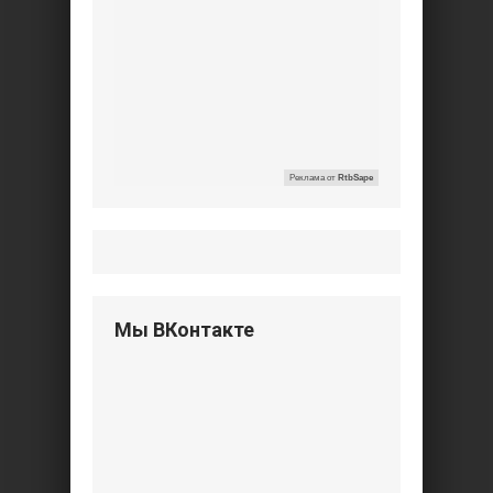
Реклама от
RtbSape
Мы ВКонтакте