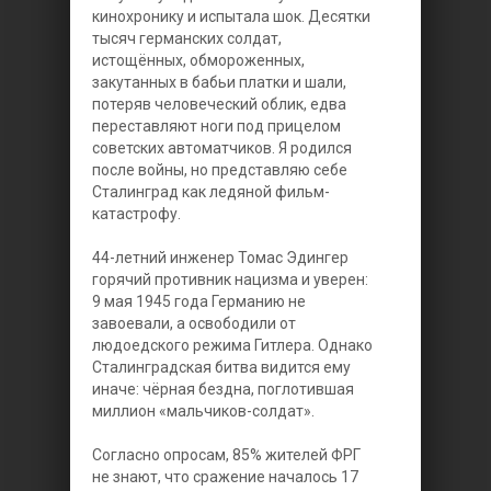
кинохронику и испытала шок. Десятки
тысяч германских солдат,
истощённых, обмороженных,
закутанных в бабьи платки и шали,
потеряв человеческий облик, едва
переставляют ноги под прицелом
советских автоматчиков. Я родился
после войны, но представляю себе
Сталинград как ледяной фильм-
катастрофу.
44-летний инженер Томас Эдингер
горячий противник нацизма и уверен:
9 мая 1945 года Германию не
завоевали, а освободили от
людоедского режима Гитлера. Однако
Сталинградская битва видится ему
иначе: чёрная бездна, поглотившая
миллион «мальчиков-солдат».
Согласно опросам, 85% жителей ФРГ
не знают, что сражение началось 17