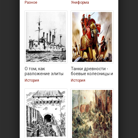
большевиками
Разное
Униформа
О том, как
Танки древности -
разложение элиты
боевые колесницы и
привело к
История
История