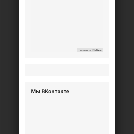
Реклама от
RtbSape
Мы ВКонтакте