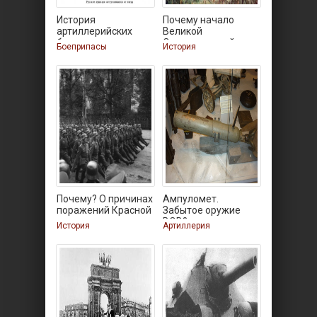
История
Почему начало
артиллерийских
Великой
боеприпасов
Отечественной
Боеприпасы
История
Почему? О причинах
Ампуломет.
поражений Красной
Забытое оружие
ВОВ?
История
Артиллерия