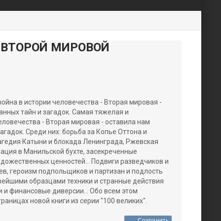
Н ВТОРОЙ МИРОВОЙ
ойна в истории человечества - Вторая мировая -
нных тайн и загадок.
Самая тяжелая и
еловечества - Вторая мировая - оставила нам
гадок. Среди них: борьба за Копье Оттона и
рагедия Катыни и блокада Ленинграда, Ржевская
рация в Манильской бухте, засекреченные
дожественных ценностей... Подвиги разведчиков и
в, героизм подпольщиков и партизан и подлость
овейшими образцами техники и странные действия
и и финансовые диверсии... Обо всем этом
раницах новой книги из серии "100 великих".
Сохранить