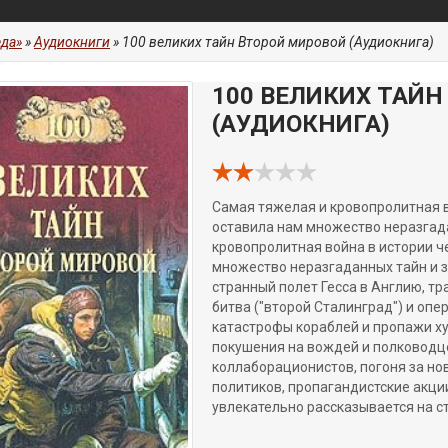
да»
»
Аудиокниги
» 100 великих тайн Второй мировой (Аудиокнига)
100 ВЕЛИКИХ ТАЙ
(АУДИОКНИГА)
Самая тяжелая и кровопролитная в
оставила нам множество неразгада
кровопролитная война в истории ч
множество неразгаданных тайн и за
странный полет Гесса в Англию, т
битва ("второй Сталинград") и опе
катастрофы кораблей и пропажи ху
покушения на вождей и полководце
коллаборационистов, погоня за н
политиков, пропагандистские акци
увлекательно рассказывается на ст