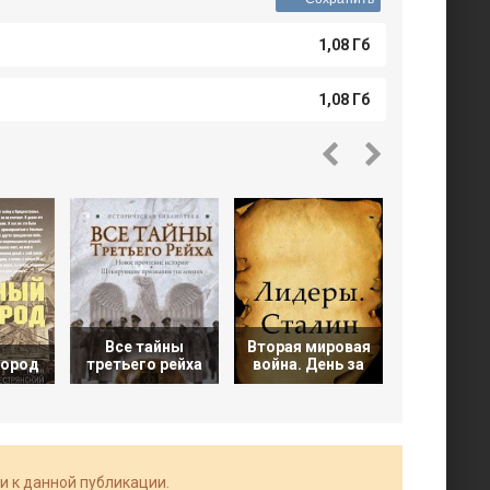
1,08 Гб
1,08 Гб
Все тайны
Вторая мировая
Японс
город
третьего рейха
война. День за
укреплен
и к данной публикации.