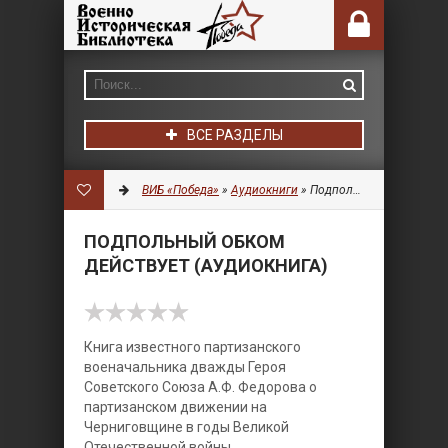
ВСЕ РАЗДЕЛЫ
ВИБ «Победа»
»
Аудиокниги
» Подпольный обком действует (Аудиокнига)
ПОДПОЛЬНЫЙ ОБКОМ
ДЕЙСТВУЕТ (АУДИОКНИГА)
Книга известного партизанского
военачальника дважды Героя
Советского Союза А.Ф. Федорова о
партизанском движении на
Черниговщине в годы Великой
Отечественной войны.