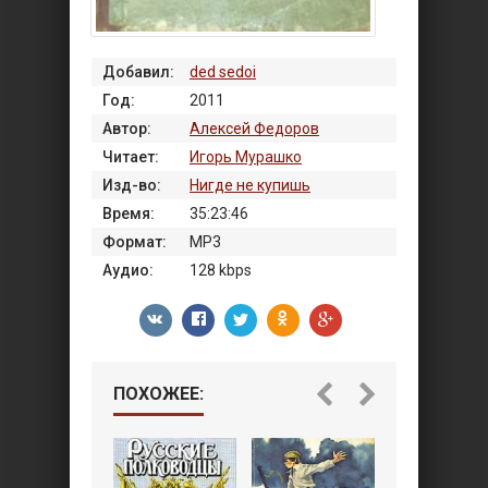
Добавил:
ded sedoi
Год:
2011
Автор:
Алексей Федоров
Читает:
Игорь Мурашко
Изд-во:
Нигде не купишь
Время:
35:23:46
Формат:
MP3
Аудио:
128 kbps
ПОХОЖЕЕ: