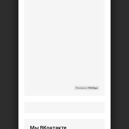
Реклама от
RtbSape
Мы ВКонтакте