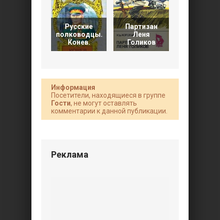
Русские
Партизан
Кузнецки
полководцы.
Леня
мост. Кни
Конев.
Голиков
2
Информация
Посетители, находящиеся в группе
Гости
, не могут оставлять
комментарии к данной публикации.
Реклама