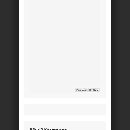
Реклама от
RtbSape