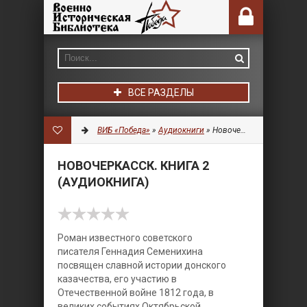
ВСЕ РАЗДЕЛЫ
ВИБ «Победа»
»
Аудиокниги
» Новочеркасск. Книга 2 (Аудиокнига)
НОВОЧЕРКАССК. КНИГА 2
(АУДИОКНИГА)
Роман известного советского
писателя Геннадия Семенихина
посвящен славной истории донского
казачества, его участию в
Отечественной войне 1812 года, в
великих событиях Октябрьской