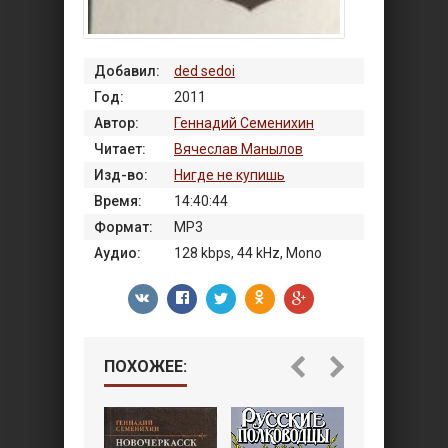
Добавил:
ded sedoi
Год:
2011
Автор:
Геннадий Семенихин
Читает:
Вячеслав Манылов
Изд-во:
Нигде не купишь
Время:
14:40:44
Формат:
MP3
Аудио:
128 kbps, 44 kHz, Mono
ПОХОЖЕЕ: