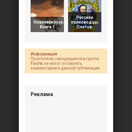
Атаман
Русские
Войска
Новочеркасск.
полководцы.
Донског
Книга 1
Платов.
Платов
Информация
Посетители, находящиеся в группе
Гости
, не могут оставлять
комментарии к данной публикации.
Реклама