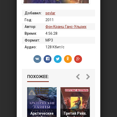
Добавил:
sevlar
Год:
2011
Автор:
Фон Кранц Ганс-Ульрих
Время:
4:56:28
Формат:
MP3
Аудио:
128 Кбит/с
ПОХОЖЕЕ:
Арктические
Третий Рейх.