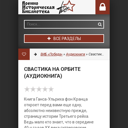
ВСЕ РАЗДЕЛЫ
ВИБ «Победа»
»
Аудиокниги
» Свастика на орбите (Аудиокнига)
СВАСТИКА НА ОРБИТЕ
(АУДИОКНИГА)
Книга Ганса-Ульриха фон Кранца
откроет перед вами еще одну,
абсолютно неизвестную прежде,
страницу истории Третьего рейха.
Ведь мало кто знает, что в середине
40-х годов ХХ века гитлеровские