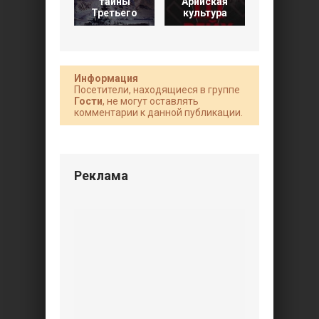
тайны
Арийская
Русские
Третьего
культура
конвои
Информация
Посетители, находящиеся в группе
Гости
, не могут оставлять
комментарии к данной публикации.
Реклама