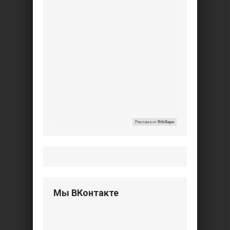
Реклама от
RtbSape
Мы ВКонтакте