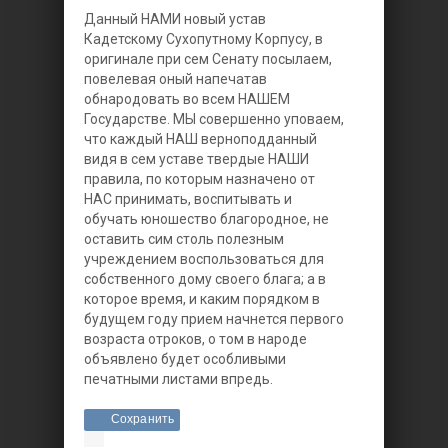
Данный НАМИ новый устав
Кадетскому Сухопутному Корпусу, в
оригинале при сем Сенату посылаем,
повелевая оный напечатав
обнародовать во всем НАШЕМ
Государстве. МЫ совершенно уповаем,
что каждый НАШ верноподданный
видя в сем уставе твердые НАШИ
правила, по которым назначено от
НАС принимать, воспитывать и
обучать юношество благородное, не
оставить сим столь полезным
учреждением воспользоваться для
собственного дому своего блага; а в
которое время, и каким порядком в
будущем году прием начнется первого
возраста отроков, о том в народе
объявлено будет особливыми
печатными листами впредь.
Сохранить