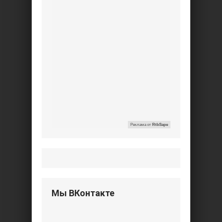
Реклама от
RtbSape
Мы ВКонтакте