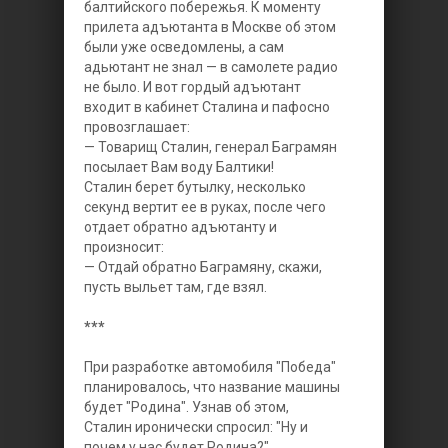
балтийского побережья. К моменту
прилета адъютанта в Москве об этом
были уже осведомлены, а сам
адьютант не знал — в самолете радио
не было. И вот гордый адъютант
входит в кабинет Сталина и пафосно
провозглашает:
— Товарищ Сталин, генерал Баграмян
посылает Вам воду Балтики!
Сталин берет бутылку, несколько
секунд вертит ее в руках, после чего
отдает обратно адъютанту и
произносит:
— Отдай обратно Баграмяну, скажи,
пусть выльет там, где взял.
***
При разработке автомобиля "Победа"
планировалось, что название машины
будет "Родина". Узнав об этом,
Сталин иронически спросил: "Ну и
почем у нас будет Родина?"