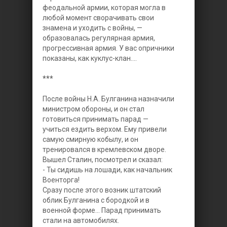
феодальной армии, которая могла в
любой момент сворачивать свои
знамена и уходить с войны, —
образовалась регулярная армия,
прогрессивная армия. У вас опричники
показаны, как куклус-клан....
***
После войны Н.А. Булганина назначили
министром обороны, и он стал
готовиться принимать парад —
учиться ездить верхом. Ему привели
самую смирную кобылу, и он
тренировался в кремлевском дворе.
Вышел Сталин, посмотрел и сказал:
- Ты сидишь на лошади, как начальник
Военторга!
Сразу после этого возник штатский
облик Булганина с бородкой и в
военной форме... Парад принимать
стали на автомобилях.