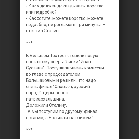
- Как я должен докладывать: коротко
или подробно?
- Как хотите, можете коротко, можете
подробно, но регламент три минуты, —
ответил Сталин.
***
В Большом Театре готовили новую
постановку оперы Глинки "Иван
Сусанин". Послушали члены комиссии
во главе с председателем
Большаковым и решили, что надо
снять финал "Славься, русский
народ!": церковность,
патриархальщина...
Доложили Сталину.
"А мы поступим по другому: финал
оставим, а Большакова снимем."
***