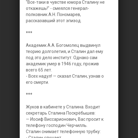
"Все-таки в чувстве юмора Сталину не
откажешь!" - смеялся генерал-
полковник А.Н. Пономарев,
рассказавший этот эпизод.
***
Академик А.А. Богомолец выдвинул
теорию долголетия, и Сталин дал ему
под это дело институт. Однако сам
академик умер в 1946 году, прожив
всего 65 лет.
- Всех надул! — сказал Сталин, узнав о
его смерти.
***
Жуков в кабинете у Сталина. Входит
секретарь Сталина Поскрёбышев:
— Иосиф Виссарионович, Вас просит к
телефону господин Черчилль.
Сталин снимает телефонную трубку:
- Сталин слушает.