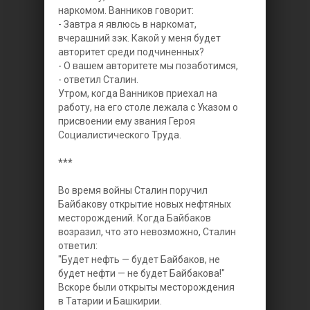
наркомом. Ванников говорит:
- Завтра я явлюсь в наркомат,
вчерашний зэк. Какой у меня будет
авторитет среди подчиненных?
- О вашем авторитете мы позаботимся,
- ответил Сталин.
Утром, когда Ванников приехал на
работу, на его столе лежала с Указом о
присвоении ему звания Героя
Социалистического Труда.
***
Во время войны Сталин поручил
Байбакову открытие новых нефтяных
месторождений. Когда Байбаков
возразил, что это невозможно, Сталин
ответил:
"Будет нефть — будет Байбаков, не
будет нефти — не будет Байбакова!"
Вскоре были открыты месторождения
в Татарии и Башкирии.