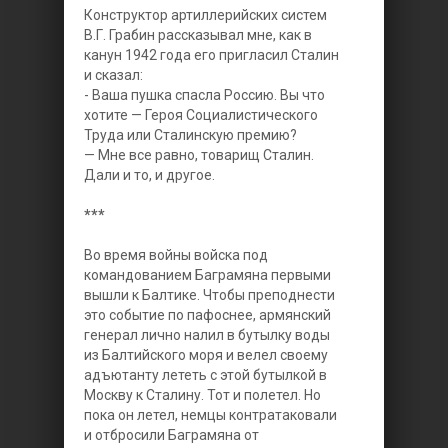
Конструктор артиллерийских систем
В.Г. Грабин рассказывал мне, как в
канун 1942 года его пригласил Сталин
и сказал:
- Ваша пушка спасла Россию. Вы что
хотите — Героя Социалистического
Труда или Сталинскую премию?
— Мне все равно, товарищ Сталин.
Дали и то, и другое.
***
Во время войны войска под
командованием Баграмяна первыми
вышли к Балтике. Чтобы преподнести
это событие по пафоснее, армянский
генерал лично налил в бутылку воды
из Балтийского моря и велел своему
адъютанту лететь с этой бутылкой в
Москву к Сталину. Тот и полетел. Но
пока он летел, немцы контратаковали
и отбросили Баграмяна от