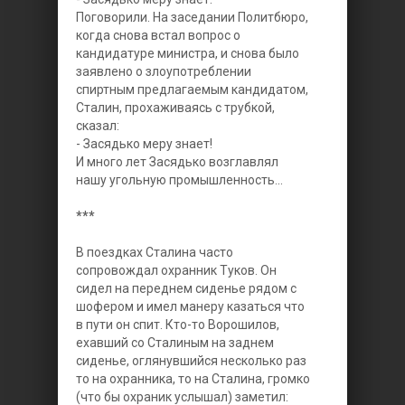
Поговорили. На заседании Политбюро,
когда снова встал вопрос о
кандидатуре министра, и снова было
заявлено о злоупотреблении
спиртным предлагаемым кандидатом,
Сталин, прохаживаясь с трубкой,
сказал:
- Засядько меру знает!
И много лет Засядько возглавлял
нашу угольную промышленность...
***
В поездках Сталина часто
сопровождал охранник Туков. Он
сидел на переднем сиденье рядом с
шофером и имел манеру казаться что
в пути он спит. Кто-то Ворошилов,
ехавший со Сталиным на заднем
сиденье, оглянувшийся несколько раз
то на охранника, то на Сталина, громко
(что бы охраник услышал) заметил: