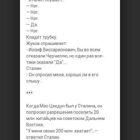
— Нэт.
— Нэт.
— Нэт.
— Да.
— Нэт.
Кладёт трубку.
Жуков спрашивает:
- Иосиф Виссарионович, Вы во всем
отказали Черчиллю, но один раз все-
таки сказали "Да"...
Сталин:
- Он спросил меня, хорошо ли я его
слышу.
***
Когда Мао Цзедун был у Сталина, он
попросил разрешения поселить 20
млн. китайцев на советском Дальнем
Востоке.
"У меня своих 200 млн. хватает", —
ответил Сталин.