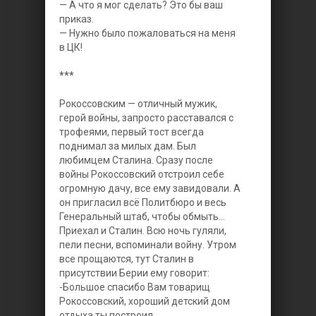
— А что я мог сделать? Это бы ваш
приказ.
— Нужно было пожаловаться на меня
в ЦК!
***
Рокоссовским — отличный мужик,
герой войны, запросто расставался с
трофеями, первый тост всегда
поднимал за милых дам. Был
любимцем Сталина. Сразу после
войны Рокоссовский отстроил себе
огромную дачу, все ему завидовали. А
он пригласил всё Политбюро и весь
Генеральный штаб, чтобы обмыть...
Приехал и Сталин. Всю ночь гуляли,
пели песни, вспоминали войну. Утром
все прощаются, тут Сталин в
присутствии Берии ему говорит:
-Большое спасибо Вам товарищ
Рокоссовский, хороший детский дом
отдыха ты построил.