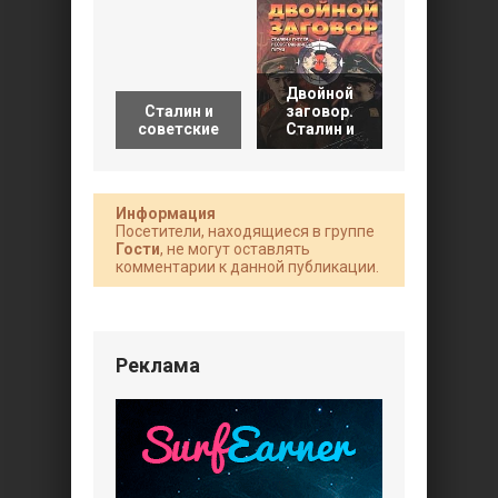
«За
Двойной
Сталина!
Сталин и
заговор.
Стратег
советские
Сталин и
Великой
Информация
Посетители, находящиеся в группе
Гости
, не могут оставлять
комментарии к данной публикации.
Реклама