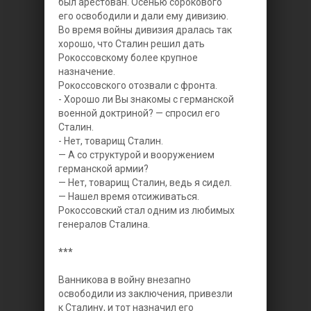
был арестован. Осенью сорокового
его освободили и дали ему дивизию.
Во время войны дивизия дралась так
хорошо, что Сталин решил дать
Рокоссовскому более крупное
назначение.
Рокоссовского отозвали с фронта.
- Хорошо ли Вы знакомы с германской
военной доктриной? — спросил его
Сталин.
- Нет, товарищ Сталин.
— А со структурой и вооружением
германской армии?
— Нет, товарищ Сталин, ведь я сидел.
— Нашел время отсиживаться.
Рокоссовский стал одним из любимых
генералов Сталина.
***
Ванникова в войну внезапно
освободили из заключения, привезли
к Сталину, и тот назначил его