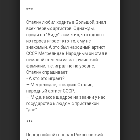
***
Сталин любил ходить в Большой, знал
всех первых артистов. Однажды,
придя на "Аиду", заметил, что одного
из героев играет кто-то, ему не
знакомый. А это был народный артист
СССР Мегрелидзе. Народным он стал в
немалой степени из-за грузинской
фамилии, т.е. играл не на уровне.
Сталин спрашивает:
- А кто это играет?
— Мегрелидзе, товарищ Сталин,
народный артист СССР.
— М-да, какое щедрое на звании у нас
государство к людям с приставкой
"дзе"...
***
Перед войной генерал Рокоссовский