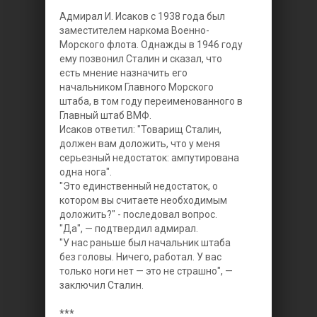
Адмирал И. Исаков с 1938 года был
заместителем наркома Военно-
Морского флота. Однажды в 1946 году
ему позвонил Сталин и сказал, что
есть мнение назначить его
начальником Главного Морского
штаба, в том году переименованного в
Главный штаб ВМФ.
Исаков ответил: "Товарищ Сталин,
должен вам доложить, что у меня
серьезный недостаток: ампутирована
одна нога".
"Это единственный недостаток, о
котором вы считаете необходимым
доложить?" - последовал вопрос.
"Да", — подтвердил адмирал.
"У нас раньше был начальник штаба
без головы. Ничего, работал. У вас
только ноги нет — это не страшно", —
заключил Сталин.
***