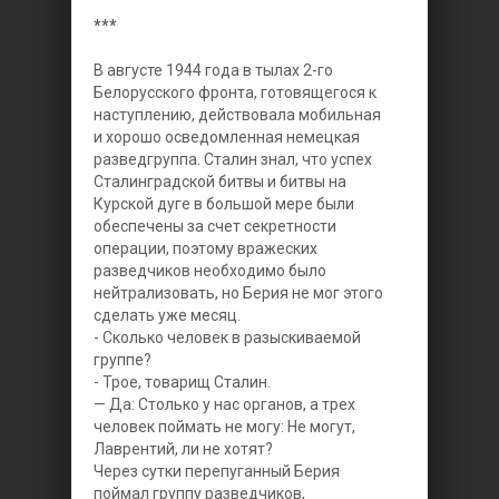
***
В августе 1944 года в тылах 2-го
Белорусского фронта, готовящегося к
наступлению, действовала мобильная
и хорошо осведомленная немецкая
разведгруппа. Сталин знал, что успех
Сталинградской битвы и битвы на
Курской дуге в большой мере были
обеспечены за счет секретности
операции, поэтому вражеских
разведчиков необходимо было
нейтрализовать, но Берия не мог этого
сделать уже месяц.
- Сколько человек в разыскиваемой
группе?
- Трое, товарищ Сталин.
— Да: Столько у нас органов, а трех
человек поймать не могу: Не могут,
Лаврентий, ли не хотят?
Через сутки перепуганный Берия
поймал группу разведчиков,