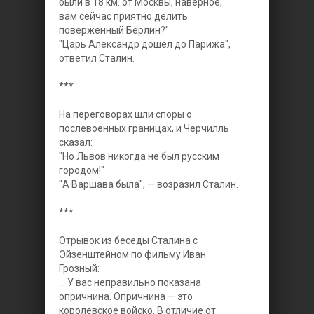
были в 18 км. от Москвы, наверное,
вам сейчас приятно делить
поверженный Берлин?"
"Царь Александр дошел до Парижа",
ответил Сталин.
***
На переговорах шли споры о
послевоенных границах, и Черчилль
сказал:
"Но Львов никогда не был русским
городом!"
"А Варшава была", — возразил Сталин.
***
Отрывок из беседы Сталина с
Эйзенштейном по фильму Иван
Грозный:
... У вас неправильно показана
опричнина. Опричнина — это
королевское войско. В отличие от