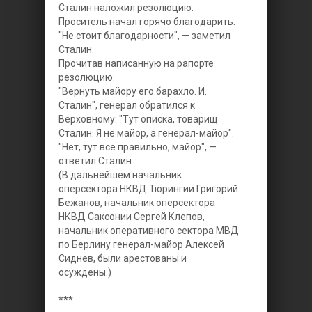
Сталин наложил резолюцию.
Проситель начал горячо благодарить.
"Не стоит благодарности", — заметил
Сталин.
Прочитав написанную на рапорте
резолюцию:
"Вернуть майору его барахло. И.
Сталин", генерал обратился к
Верховному: "Тут описка, товарищ
Сталин. Я не майор, а генерал-майор".
"Нет, тут все правильно, майор", —
ответил Сталин.
(В дальнейшем начальник
оперсектора НКВД Тюрингии Григорий
Бежанов, начальник оперсектора
НКВД Саксонии Сергей Клепов,
начальник оперативного сектора МВД
по Берлину генерал-майор Алексей
Сиднев, были арестованы и
осуждены.)
***