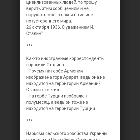
цивилизованных людей, то прошу
верить этим сообщениям и не
нарушать моего покоя в тишине
потустороннего мира.
26 октября 1936. С уважением И.
Сталин".
***
Как-то иностранные корреспонденты
спросили Сталина:
- Почему на гербе Армении
изображена гора Арарат, ведь она не
находится на территории Армении?
Сталин ответил:
- На гербе Турции изображен
полумесяц, а ведь он тоже не
находится на территории Турции.
***
Наркома сельского хозяйства Украины
вызвали на Политбюро, Он спросил: