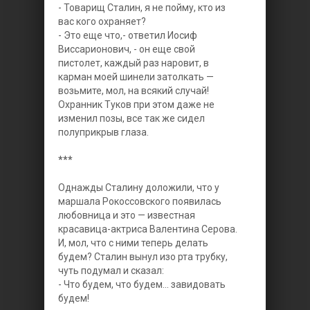
- Товарищ Сталин, я не пойму, кто из
вас кого охраняет?
- Это еще что,- ответил Иосиф
Виссарионович, - он еще свой
пистолет, каждый раз наровит, в
карман моей шинели затолкать —
возьмите, мол, на всякий случай!
Охранник Туков при этом даже не
изменил позы, все так же сидел
полуприкрыв глаза.
***
Однажды Сталину доложили, что у
маршала Рокоссовского появилась
любовница и это — известная
красавица-актриса Валентина Серова.
И, мол, что с ними теперь делать
будем? Сталин вынул изо рта трубку,
чуть подумал и сказал:
- Что будем, что будем... завидовать
будем!