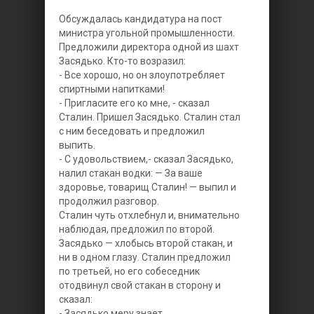
Обсуждалась кандидатура на пост
министра угольной промышленности.
Предложили директора одной из шахт
Засядько. Кто-то возразил:
- Все хорошо, но он злоупотребляет
спиртными напитками!
- Пригласите его ко мне, - сказал
Сталин. Пришел Засядько. Сталин стал
с ним беседовать и предложил
выпить.
- С удовольствием,- сказал Засядько,
налил стакан водки: — За ваше
здоровье, товарищ Сталин! — выпил и
продолжил разговор.
Сталин чуть отхлебнул и, внимательно
наблюдая, предложил по второй.
Засядько — хлобысь второй стакан, и
ни в одном глазу. Сталин предложил
по третьей, но его собеседник
отодвинул свой стакан в сторону и
сказал:
- Засядько меру знает.