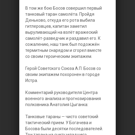
В том же бою Босов совершил первый
танковый таран самолёта. Пройдя
Деньково, откуда его рота выбила
гитлеровцев, капитан заметил
выруливающий на взлёт вражеский
самолёт-разведчик и раздавил его. К
сожалению, наш танк был подожжён
термитным снарядом и сгорел вместе
со своим героическим экипажем.
Герой Советского Союза А.П. Босов со
своим экипажем похоронен в городе
Истра.
Комментарий руководителя Центра
военного анализа и прогнозирования
полковника Анатолия Цыганка:
Танковые тараны — чисто советский
тактический прием. У Богачева и
Босова были десятки последователей.
Три тарана на счету младшего