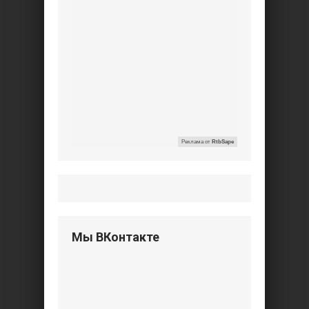
Реклама от
RtbSape
Мы ВКонтакте