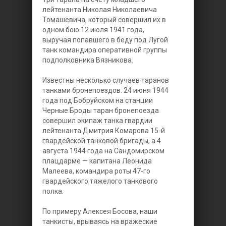
лейтенанта Николая Николаевича
Томашевича, который совершил их в
одном бою 12 июля 1941 года,
выручая попавшего в беду под Лугой
танк командира оперативной группы
подполковника Вязникова.
Известны несколько случаев таранов
танками бронепоездов. 24 июня 1944
года под Бобруйском на станции
Черные Броды таран бронепоезда
совершил экипаж танка гвардии
лейтенанта Дмитрия Комарова 15-й
гвардейской танковой бригады, а 4
августа 1944 года на Сандомирском
плацдарме — капитана Леонида
Малеева, командира роты 47-го
гвардейского тяжелого танкового
полка.
По примеру Алексея Босова, наши
танкисты, врываясь на вражеские