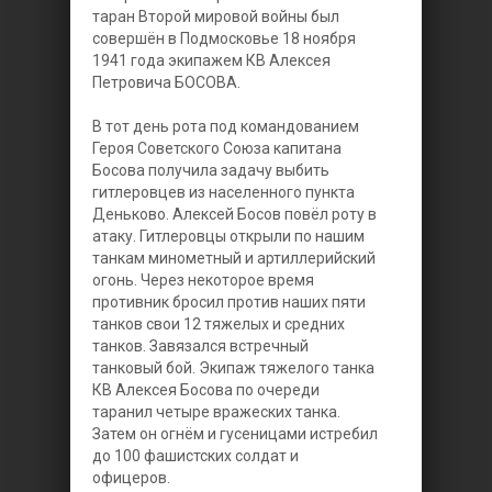
таран Второй мировой войны был
совершён в Подмосковье 18 ноября
1941 года экипажем КВ Алексея
Петровича БОСОВА.
В тот день рота под командованием
Героя Советского Союза капитана
Босова получила задачу выбить
гитлеровцев из населенного пункта
Деньково. Алексей Босов повёл роту в
атаку. Гитлеровцы открыли по нашим
танкам минометный и артиллерийский
огонь. Через некоторое время
противник бросил против наших пяти
танков свои 12 тяжелых и средних
танков. Завязался встречный
танковый бой. Экипаж тяжелого танка
КВ Алексея Босова по очереди
таранил четыре вражеских танка.
Затем он огнём и гусеницами истребил
до 100 фашистских солдат и
офицеров.