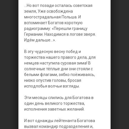
...Но вот позади осталась советская
земля, Уже освобождена
многострадальная Польша. И
вспоминает Богатов короткую
радиограмму: «Перешли границу
Германии. Находимся в логове зверя.
Идём дальше...».
В эту чудесную весну побед и
торжества нашего правого дела, для
немцев наступила суровая зима! В
солнечные тёплые дни они стояли с
белыми флагами, зябко поёживаясь,
низко опустив головы, бросая
исподлобья волчьи взгляды.
Эти месяцы слились для Богатова в
один день великого торжества,
исполнения заветных желаний.
И вот однажды лейтенанта Богатова
вызвал командир подразделения и,