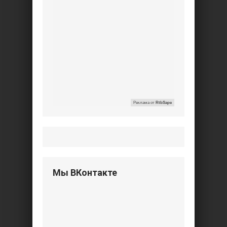
Реклама от
RtbSape
Мы ВКонтакте