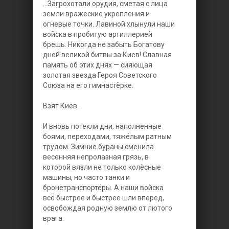
...Загрохотали орудия, сметая с лица
земли вражеские укрепления и
огневые точки. Лавиной хлынули наши
войска в пробитую артиллерией
брешь. Никогда не забыть Богатову
дней великой битвы за Киев! Славная
память об этих днях — сияющая
золотая звезда Героя Советского
Союза на его гимнастёрке.
Взят Киев.
И вновь потекли дни, наполненные
боями, переходами, тяжёлым ратным
трудом. Зимние бураны сменила
весенняя непролазная грязь, в
которой вязли не только колёсные
машины, но часто танки и
бронетранспортёры. А наши войска
всё быстрее и быстрее шли вперед,
освобождая родную землю от лютого
врага.