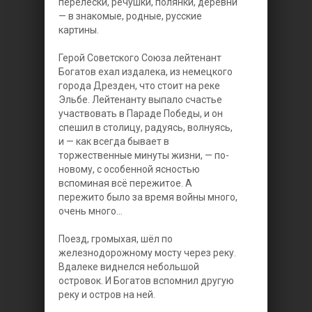
перелески, речушки, полянки, деревни
— в знакомые, родные, русские
картины.
Герой Советского Союза лейтенант
Богатов ехал издалека, из немецкого
города Дрезден, что стоит на реке
Эльбе. Лейтенанту выпало счастье
участвовать в Параде Победы, и он
спешил в столицу, радуясь, волнуясь,
и — как всегда бывает в
торжественные минуты жизни, — по-
новому, с особенной ясностью
вспоминая всё пережитое. А
пережито было за время войны много,
очень много...
Поезд, громыхая, шёл по
железнодорожному мосту через реку.
Вдалеке виднелся небольшой
островок. И Богатов вспомнил другую
реку и остров на ней.