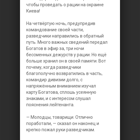
чтобы проведать о рации на окраине
Киева!
На четвёртую ночь, предупредив
командование своей части,
разведчики направились в обратный
путь. Много важных сведений передал
Богатов в эфир за, три ночи
бессменных дежурств у рации. Но ещё
больше хранил он в своей памяти. Вот
почему, когда разведчики
благополучно возвратились в часть,
командир дивизии долго, с
напряжённым вниманием изучал
карту Богатова, сплошь усеянную
знаками, и с интересом слушал
пояснения лейтенанта.
— Молодцы, товарищи. Отлично
поработали, — сказал он наконец и
крепко пожал руки разведчикам.