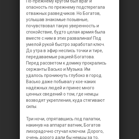
По-прежнему кругом был враг и
опасность по прежнему подстерегала
отважных разведчиков. Но Богатов,
услышав знакомые позывные,
почувствовал такую уверенность и
спокойствие, будто целая армия была
вместе с ним в этих развалинах! Под
умелой рукой быстро заработал ключ.
До утра в эфир неслись точки и тире,
передаваемые рацией Богатова.
Перед рассветом к домику прокрались
сержанты Васько и Музыка. Им
удалось проникнуть глубоко в город.
Васько даже побывал у кое-каких
надёжных людей и принес много
ценных сведений о том, где немцы
возводят укрепления, куда стягивают
силы.
Три ночи, спрятавшись под палатки,
накинув на аппарат ватник, Богатов
лихорадочно стучал ключом. Дорого,
очень дорого дали бы немцы за то,