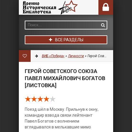
ВСЕ РАЗДЕЛЫ
ВИБ «Победа»
»
Личности
» Герой Советского Союза Павел Михайлович Богатов [Листовка]
ГЕРОЙ СОВЕТСКОГО СОЮЗА
ПАВЕЛ МИХАЙЛОВИЧ БОГАТОВ
[ЛИСТОВКА]
Поезд шёл в Москву. Прильнув к окну,
командир взвода связи лейтенант
Павел Богатов с волнением
вглядывался в мелькавшие мимо