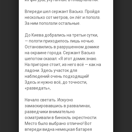
Впереди шел сержант Васько. Пройдя
несколько сот метров, он лёг и пополз.
За ним поползли остальные.
До Киева добрались на третьи сутки,
— ползти приходилось лишь ночью.
Остановились в разрушенном домике
на окраине города. Сержант Васько
шепотом сказал: «Я этот домик знаю.
На пригорке стоит, из него всё — как на
ладони. Здесь участок для
наблюдений очень подходящий!
Здесь и нужно всё, до точности,
«разведать»,
Начало светать. Искусно
замаскировавшись в развалинах,
разведчики внимательно
осматривали в бинокль окрестности.
Место было выбрано отлично! Вот
впереди видна немецкая батарея