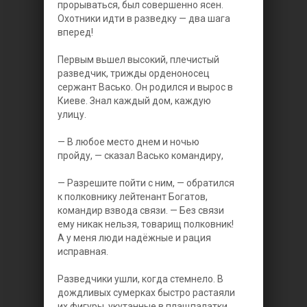
прорываться, был совершенно ясен.
Охотники идти в разведку — два шага
вперед!
Первым вьшел высокий, плечистый
разведчик, трижды орденоносец
сержант Васько. Он родился и вырос в
Киеве. Знал каждый дом, каждую
улицу.
— В любое место днем и ночью
пройду, — сказал Васько командиру,
— Разрешите пойти с ним, — обратился
к полковнику лейтенант Богатов,
командир взвода связи. — Без связи
ему никак нельзя, товарищ полковник!
А у меня люди надёжные и рация
исправная.
Разведчики ушли, когда стемнело. В
дождливых сумерках быстро растаяли
их фигуры, укутанные в плащпалатки.