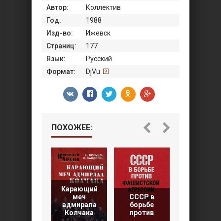
Автор:
Коллектив
Год:
1988
Изд-во:
Ижевск
Страниц:
177
Язык:
Русский
Формат:
DjVu
ПОХОЖЕЕ:
Карающий
меч
СССР в
Гибель
адмирала
борьбе
красных
Колчака
против
моисеев.