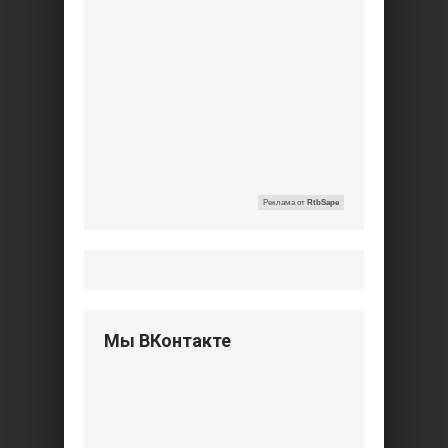
Реклама от
RtbSape
Мы ВКонтакте