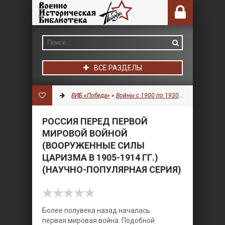
ВСЕ РАЗДЕЛЫ
ВИБ «Победа»
»
Войны с 1900 по 1930 гг.
»
История
» 
РОССИЯ ПЕРЕД ПЕРВОЙ
МИРОВОЙ ВОЙНОЙ
(ВООРУЖЕННЫЕ СИЛЫ
ЦАРИЗМА В 1905-1914 ГГ.)
(НАУЧНО-ПОПУЛЯРНАЯ СЕРИЯ)
Более полувека назад началась
первая мировая война. Подобной