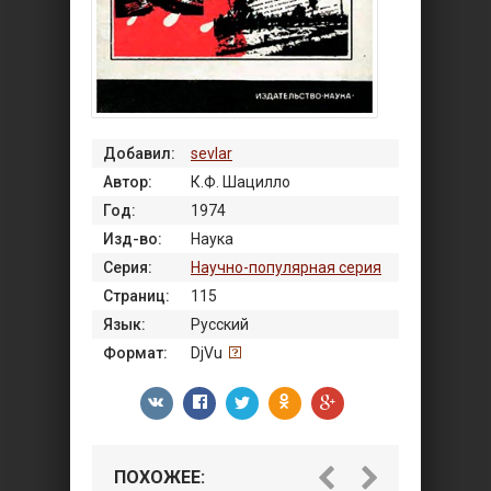
Добавил:
sevlar
Автор:
К.Ф. Шацилло
Год:
1974
Изд-во:
Наука
Серия:
Научно-популярная серия
Страниц:
115
Язык:
Русский
Формат:
DjVu
ПОХОЖЕЕ: