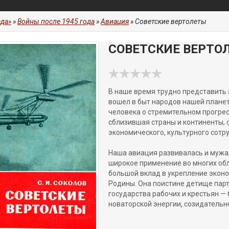
да»
»
Войны после 1945 года
»
Авиация
» Советские вертолеты
СОВЕТСКИЕ ВЕРТО
В наше время трудно представить 
вошел в быт народов нашей плане
человека о стремительном прогресс
сблизившая страны и континенты, 
экономического, культурного сотр
Наша авиация развивалась и мужал
широкое применение во многих обл
большой вклад в укрепление экон
Родины. Она поистине детище парт
государства рабочих и крестьян —
новаторской энергии, созидательн