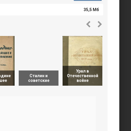
35,5 Мб
Урал в
одине
Сталин и
Отечественной
Броня кр
йшее
советские
войне
Истор