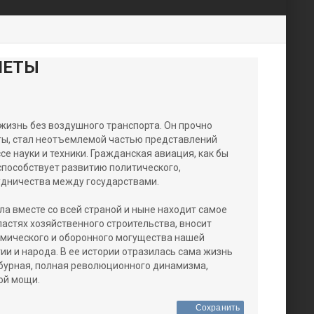
ЛЕТЫ
жизнь без воздушного транспорта. Он прочно
ты, стал неотъемлемой частью представлений
е науки и техники. Гражданская авиация, как бы
способствует развитию политического,
удничества между государствами.
а вместе со всей страной и ныне находит самое
астях хозяйственного строительства, вносит
омического и оборонного могущества нашей
ии и народа. В ее истории отразилась сама жизнь
 бурная, полная революционного динамизма,
ой мощи.
Сохранить