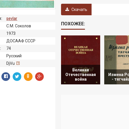
Скачать
:
sevlar
ПОХОЖЕЕ:
С.М. Соколов
1973
ДОСААФ СССР
:
74
Русский
:
DjVu
Великая
Отечественная
Измена Р
война
- тягча