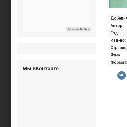
Добавил
Автор:
Реклама от
RtbSape
Год:
Изд-во:
Страниц
Язык:
Формат
Мы ВКонтакте