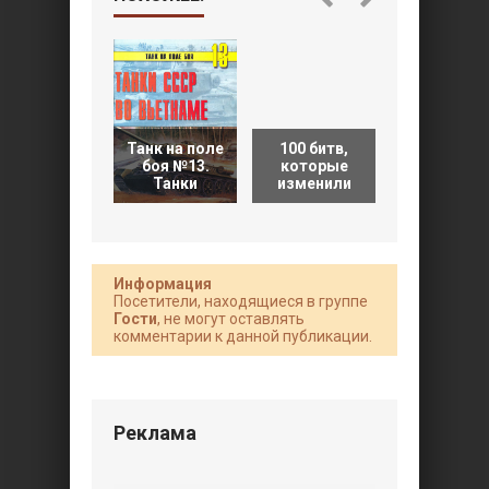
Танк на поле
100 битв,
100 битв,
боя №13.
которые
которые
Танки
изменили
изменил
Информация
Посетители, находящиеся в группе
Гости
, не могут оставлять
комментарии к данной публикации.
Реклама