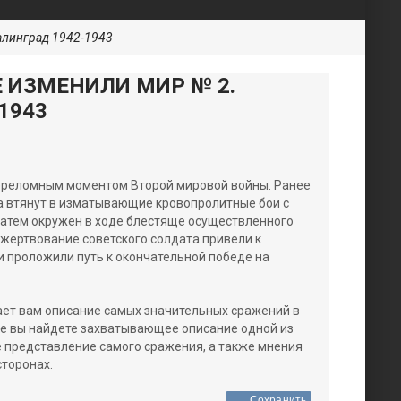
алинград 1942-1943
Е ИЗМЕНИЛИ МИР № 2.
1943
реломным моментом Второй мировой войны. Ранее
 втянут в изматывающие кровопролитные бои с
затем окружен в ходе блестяще осуществленного
ожертвование советского солдата привели к
 проложили путь к окончательной победе на
ает вам описание самых значительных сражений в
ке вы найдете захватывающее описание одной из
 представление самого сражения, а также мнения
торонах.
Сохранить