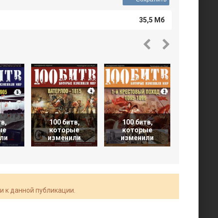
35,5 Мб
в,
100 битв,
100 битв,
100 би
ые
которые
которые
котор
ли
изменили
изменили
измен
и к данной публикации.