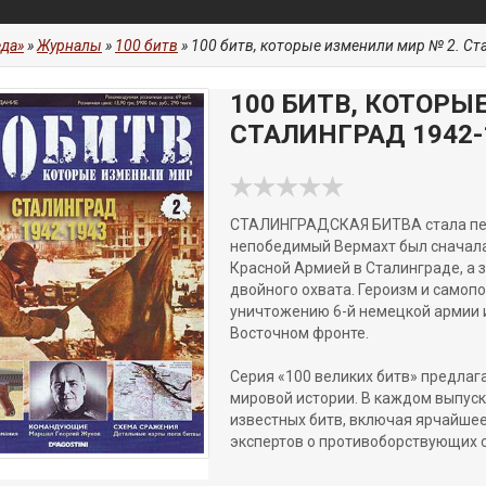
да»
»
Журналы
»
100 битв
» 100 битв, которые изменили мир № 2. Ст
100 БИТВ, КОТОРЫ
СТАЛИНГРАД 1942-
СТАЛИНГРАДСКАЯ БИТВА стала пе
непобедимый Вермахт был сначала
Красной Армией в Сталинграде, а 
двойного охвата. Героизм и самоп
уничтожению 6-й немецкой армии и
Восточном фронте.
Серия «100 великих битв» предлаг
мировой истории. В каждом выпус
известных битв, включая ярчайшее
экспертов о противоборствующих с