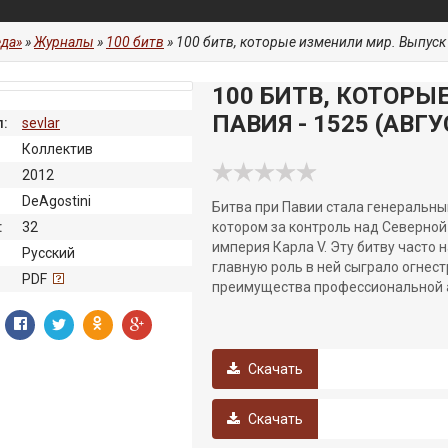
да»
»
Журналы
»
100 битв
» 100 битв, которые изменили мир. Выпуск 8
100 БИТВ, КОТОРЫ
ПАВИЯ - 1525 (АВГУ
:
sevlar
Коллектив
2012
DeAgostini
Битва при Павии стала генеральны
:
32
котором за контроль над Северной
империя Карла V. Эту битву част
Русский
главную роль в ней сыграло огнес
:
PDF
преимущества профессиональной 
Скачать
Скачать