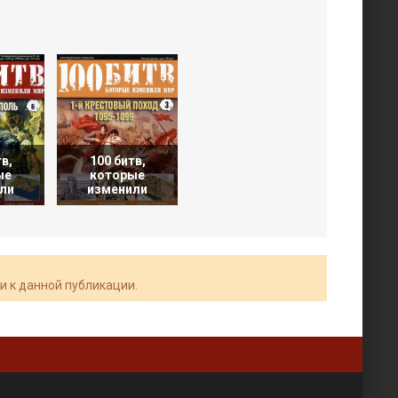
в,
100 битв,
ые
которые
ли
изменили
и к данной публикации.