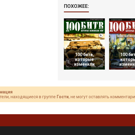
ПОХОЖЕЕ:
100 битв,
100 бит
которые
котор
изменили
измени
мация
тели, находящиеся в группе
Гости
, не могут оставлять комментари
»
.