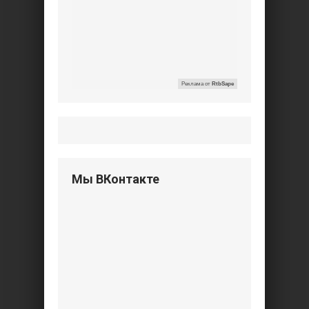
Реклама от
RtbSape
Мы ВКонтакте