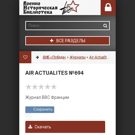
ВСЕ РАЗДЕЛЫ
ВИБ «Победа»
»
Журналы
»
Air Actualites
» Air Actualit
AIR ACTUALITES №694
Журнал ВВС Франции
Сохранить
Скачать