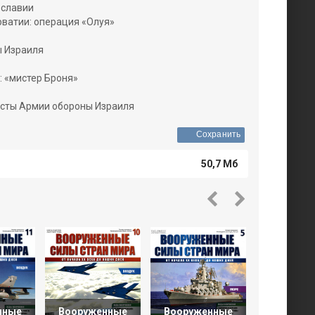
славии
ватии: операция «Олуя»
 Израиля
 «мистер Броня»
ты Армии обороны Израиля
Сохранить
50,7 Мб
нные
Вооруженные
Вооруженные
Вооруже