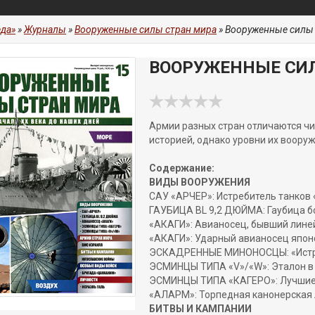
да»
»
Журналы
»
Вооруженные силы стран мира
» Вооруженные силы
ВООРУЖЕННЫЕ СИЛ
Армии разных стран отличаются чи
историей, однако уровни их воору
Содержание:
ВИДЫ ВООРУЖЕНИЯ
САУ «АРЧЕР»: Истребитель танков
ГАУБИЦА BL 9,2 ДЮЙМА: Гаубица 
«АКАГИ»: Авианосец, бывший лине
«АКАГИ»: Ударный авианосец япон
ЭСКАДРЕННЫЕ МИНОНОСЦЫ: «Истр
ЭСМИНЦЫ ТИПА «V»/«W»: Эталон в
ЭСМИНЦЫ ТИПА «КАГЕРО»: Лучшие
«АЛАРМ»: Торпедная канонерская
БИТВЫ И КАМПАНИИ