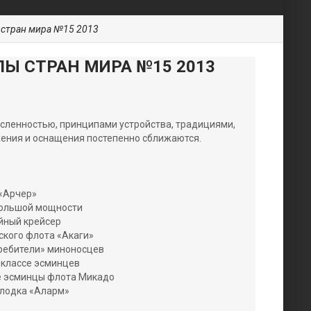
 стран мира №15 2013
Ы СТРАН МИРА №15 2013
сленностью, принципами устройства, традициями,
жения и оснащения постепенно сближаются.
 «Арчер»
большой мощности
йный крейсер
ского флота «Акаги»
ебители» миноносцев
 классе эсминцев
 эсминцы флота Микадо
 лодка «Аларм»