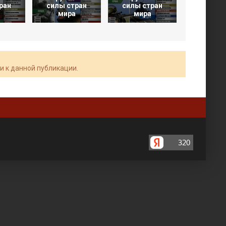
ран
силы стран
силы стран
силы ст
мира
мира
мир
и к данной публикации.