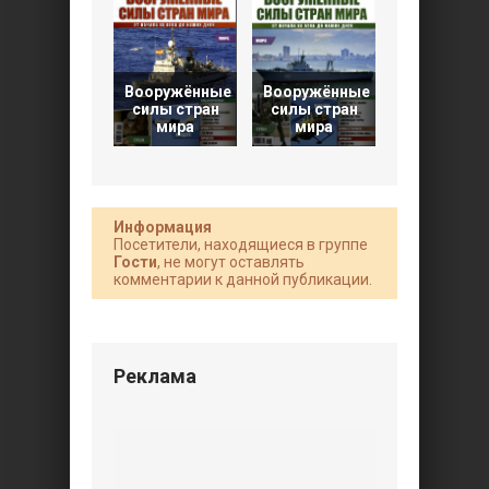
Вооружённые
Вооружённые
Вооружён
силы стран
силы стран
силы стра
мира
мира
мира
Информация
Посетители, находящиеся в группе
Гости
, не могут оставлять
комментарии к данной публикации.
Реклама