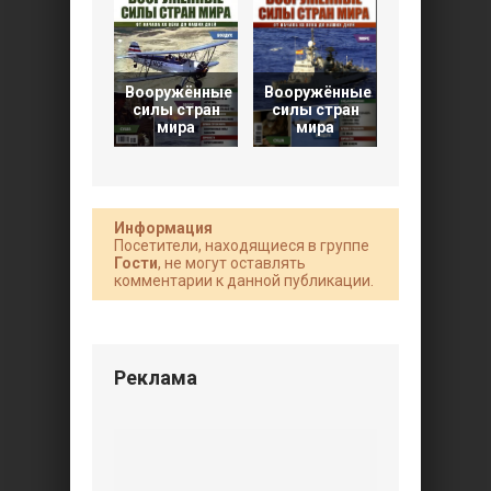
Вооружённые
Вооружённые
Вооружен
силы стран
силы стран
силы стра
мира
мира
мира
Информация
Посетители, находящиеся в группе
Гости
, не могут оставлять
комментарии к данной публикации.
Реклама