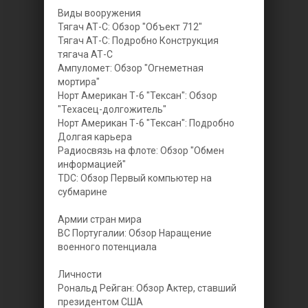
Виды вооружения
Тягач АТ-С: Обзор "Объект 712"
Тягач АТ-С: Подробно Конструкция
тягача АТ-С
Aмпуломет: Обзор "Огнеметная
мортира"
Норт Американ Т-6 "Тексан": Обзор
"Техасец-долгожитель"
Норт Американ Т-6 "Тексан": Подробно
Долгая карьера
Радиосвязь на флоте: Обзор "Обмен
информацией"
TDC: Обзор Первый компьютер на
субмарине
Армии стран мира
ВС Португалии: Обзор Наращение
военного потенциала
Личности
Рональд Рейган: Обзор Актер, ставший
президентом США