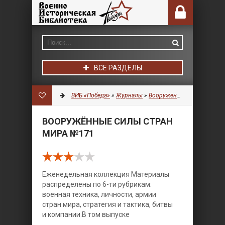
ВСЕ РАЗДЕЛЫ
ВИБ «Победа»
»
Журналы
»
Вооруженные силы стран мира
ВООРУЖЁННЫЕ СИЛЫ СТРАН
МИРА №171
Еженедельная коллекция Материалы
распределены по 6-ти рубрикам:
военная техника, личности, армии
стран мира, стратегия и тактика, битвы
и компании.
В том выпуске