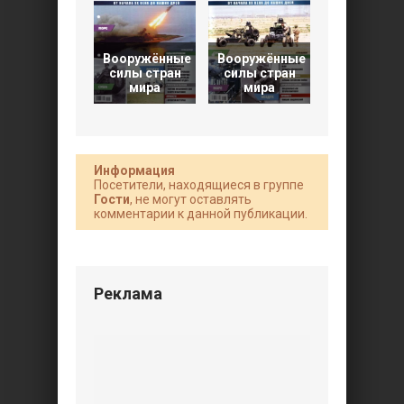
Вооружённые
Вооружённые
Вооружён
силы стран
силы стран
силы стра
мира
мира
мира
Информация
Посетители, находящиеся в группе
Гости
, не могут оставлять
комментарии к данной публикации.
Реклама