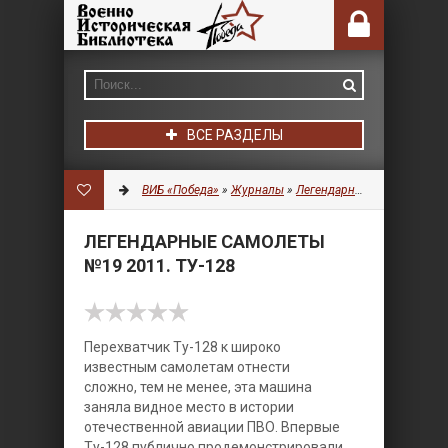
ВСЕ РАЗДЕЛЫ
ВИБ «Победа»
»
Журналы
»
Легендарные самолеты
» 
ЛЕГЕНДАРНЫЕ САМОЛЕТЫ
№19 2011. ТУ-128
Перехватчик Ту-128 к широко
известным самолетам отнести
сложно, тем не менее, эта машина
заняла видное место в истории
отечественной авиации ПВО. Впервые
Ту-128 публично продемонстрировали