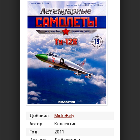
Добавил:
MickeBely
Автор:
Коллектив
Год:
2011
Изд-во:
ДеАгостини