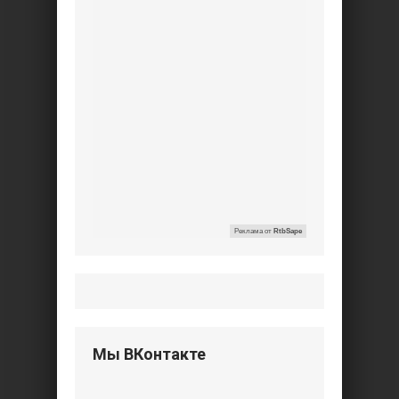
Реклама от
RtbSape
Мы ВКонтакте