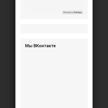
Реклама от
RtbSape
Мы ВКонтакте