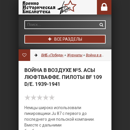
ВСЕ РАЗДЕЛЫ
ВИБ «Победа»
»
Журналы
»
Война в воздухе
» Война в
ВОЙНА В ВОЗДУХЕ №5. АСЫ
ЛЮФТВАФФЕ. ПИЛОТЫ BF 109
D/E. 1939-1941
Немцы широко использовали
пикировщики Ju 87 с первого до
последнего дня польской компании.
Вместе с дальними