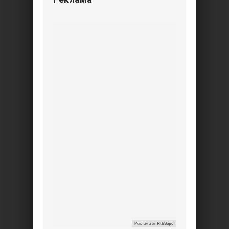
Реклама от
RtbSape