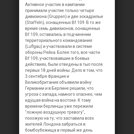
Активное участие в кампании
принимали участие только четыре
дивизиона (Gruppen) и две эскадрильи
(Staffeln), оснащенных Bf 109. В то же
время семь дивизионов, оснащенных
Bf 109, оставались в подчинении
территориального командования
(Luflgau) и участвовали в системе
обороны Рейха. Более того, все части
Bf 109, участвовавшие в боевых
действиях, были отведены в тыл после
первых 18 дней войны. Дело в том, что
3 сентября Франция и
Великобритания объявили войну
Германии и в Берлине решили, что
угроза с запада, намного опаснее, чем
идущая война на востоке. К тому
времени берлинцы уже пережили
"ложную воздушную тревогу",
похожую на ту, что заставила всех
жителей Лондона забраться в
бомбоубежища в первый же день