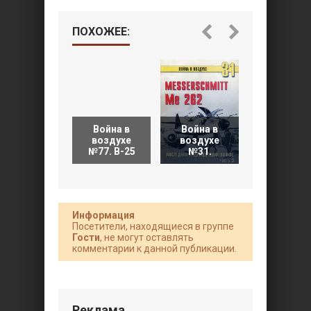
ПОХОЖЕЕ:
Война в
Война в
Война в
воздухе
воздухе
воздухе
№77. B-25
№31.
№13. Асы
Информация
Посетители, находящиеся в группе
Гости
, не могут оставлять
комментарии к данной публикации.
Реклама