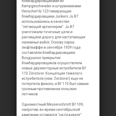
бомбардировщиками из
Kampgeschwader и штурмовиками
Henschel Hs 123 пикирующие
бомбардировщики Junkers Ju 87
использовались в качестве
"летающей артиллерии". Ju 87
уничтожали точечные цели и
расчищали дорогу для наступающих
наземных войск. Основу парка
люфтваффе в сентябре 1939 года
составляли бомбардировщики.
Воздушное прикрытие
бомбардировщиков осуществляли
новые двухмоторные истребители Bf
110 Zerstorer. Концепция тяжелого
истребителя (нем. Zerslorer) еще не
потерпела фиаско, и Bf 110 был самым
грозным противником польских
летчиков.
Одноместный Messerschmitt Bf 109,
напротив, во время сентябрьской
кампании оставался "на подхвате".