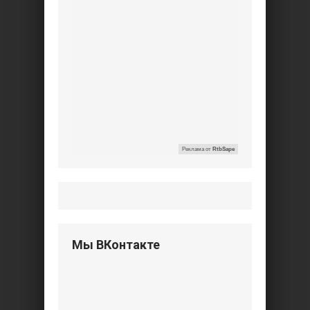
Реклама от
RtbSape
Мы ВКонтакте