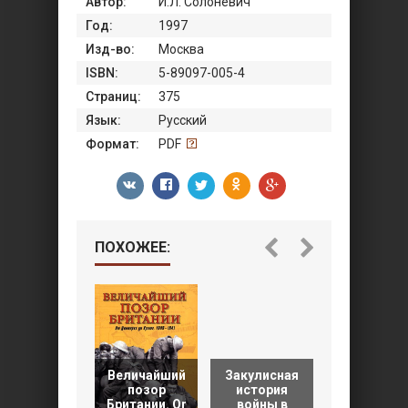
Автор:
И.Л. Солоневич
Год:
1997
Изд-во:
Москва
ISBN:
5-89097-005-4
Страниц:
375
Язык:
Русский
Формат:
PDF
ПОХОЖЕЕ:
Величайший
Закулисная
позор
история
От Носке 
Британии. Or
войны в
Гитлера