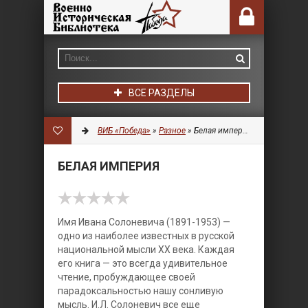
ВСЕ РАЗДЕЛЫ
ВИБ «Победа»
»
Разное
» Белая империя
БЕЛАЯ ИМПЕРИЯ
Имя Ивана Солоневича (1891-1953) —
одно из наиболее известных в русской
национальной мысли XX века. Каждая
его книга — это всегда удивительное
чтение, пробуждающее своей
парадоксальностью нашу сонливую
мысль. И.Л. Солоневич все еще