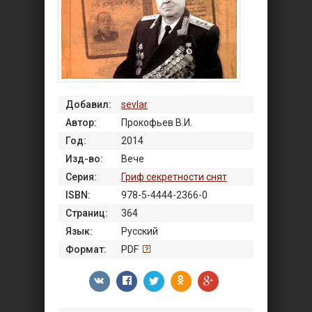
Добавил:
sevlar
Автор:
Прокофьев В.И.
Год:
2014
Изд-во:
Вече
Серия:
Гриф секретности снят
ISBN:
978-5-4444-2366-0
Страниц:
364
Язык:
Русский
Формат:
PDF