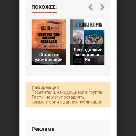
ПОХОЖЕЕ:
Легендарные
Под
«Золотое
разведчики.
псевдони
ухо» военной
На
Ирина.
Информация
Посетители, находящиеся в группе
Гости
, не могут оставлять
комментарии к данной публикации.
Реклама