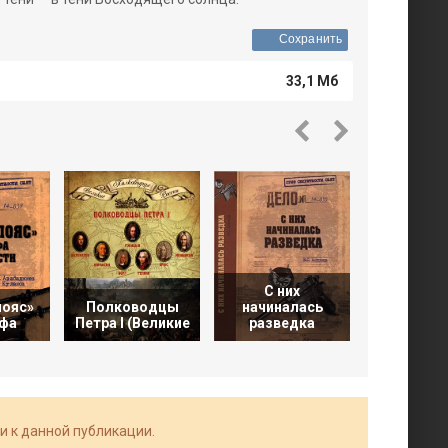
Сохранить
33,1 Мб
С них
Побе
пояс»
Полководцы
начиналась
восходя
ифа
Петра I (Великие
разведка
солнца
и к данной публикации.