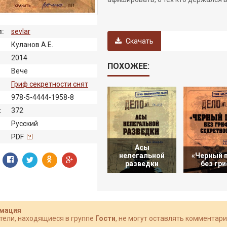
:
sevlar
Скачать
Куланов А.Е.
2014
ПОХОЖЕЕ:
Вече
Гриф секретности снят
978-5-4444-1958-8
:
372
Русский
:
PDF
Асы
нелегальной
«Черный 
разведки
без гр
мация
тели, находящиеся в группе
Гости
, не могут оставлять комментари