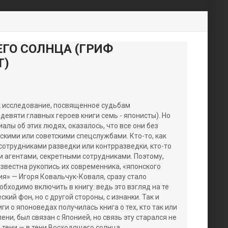
ЕГО СОЛНЦА (ГРИФ
Т)
ак исследование, посвященное судьбам
евяти главных героев книги семь - японисты). Но
алы об этих людях, оказалось, что все они без
скими или советскими спецслужбами. Кто-то, как
отрудниками разведки или контрразведки, кто-то
и агентами, секретными сотрудниками. Поэтому,
известна рукопись их современника, «японского
я» — Игоря Ковальчук-Коваля, сразу стало
обходимо включить в книгу: ведь это взгляд на те
кий фон, но с другой стороны, с изнанки. Так и
иги о японоведах получилась книга о тех, кто так или
ни, был связан с Японией, но связь эту старался не
 тени — в тени Восходящего солнца.