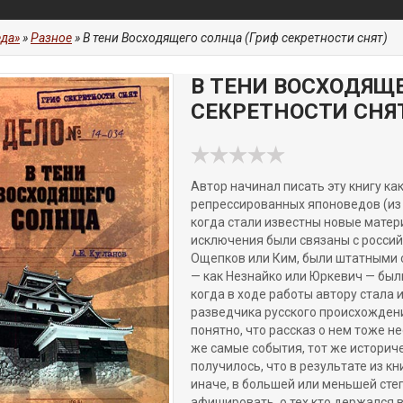
да»
»
Разное
» В тени Восходящего солнца (Гриф секретности снят)
В ТЕНИ ВОСХОДЯЩ
СЕКРЕТНОСТИ СНЯ
Автор начинал писать эту книгу к
репрессированных японоведов (из д
когда стали известны новые матери
исключения были связаны с россий
Ощепков или Ким, были штатными с
— как Незнайко или Юркевич — был
когда в ходе работы автору стала 
разведчика русского происхождени
понятно, что рассказ о нем тоже не
же самые события, тот же историчес
получилось, что в результате из кн
иначе, в большей или меньшей степе
афишировать, о тех кто держался в