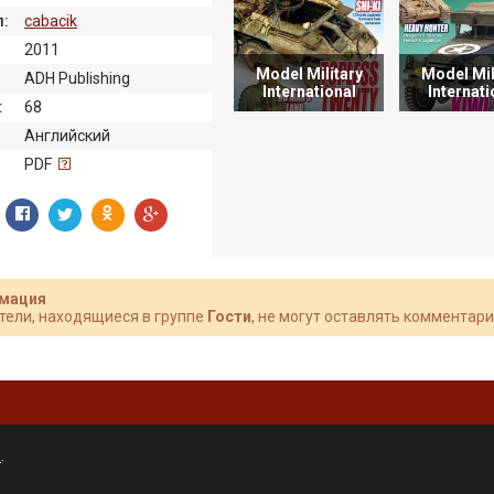
:
cabacik
2011
Model Military
Model Mil
ADH Publishing
International
Internati
:
68
Английский
:
PDF
мация
тели, находящиеся в группе
Гости
, не могут оставлять комментари
»
.