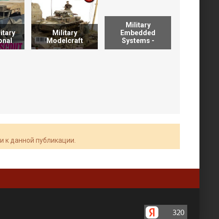
Military
Model 
itary
Military
Embedded
Modeli
onal
Modelcraft
Systems -
Magaz
и к данной публикации.