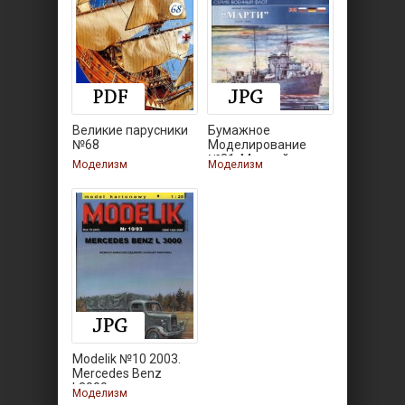
Великие парусники
Бумажное
№68
Моделирование
№81. Минный
Моделизм
Моделизм
Modelik №10 2003.
Mercedes Benz
L3000
Моделизм