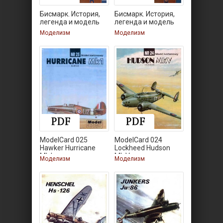
Бисмарк. История,
Бисмарк. История,
легенда и модель
легенда и модель
для
для
Моделизм
Моделизм
ModelCard 025
ModelCard 024
Hawker Hurricane
Lockheed Hudson
Mk.I
Mk.V
Моделизм
Моделизм