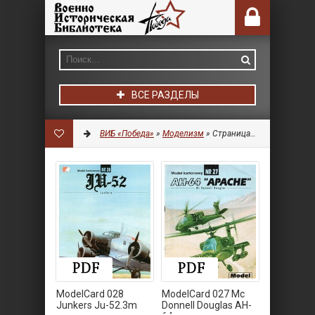
ВСЕ РАЗДЕЛЫ
ВИБ «Победа»
»
Моделизм
» Страница 4
ModelCard 028
ModelCard 027 Mc
Junkers Ju-52.3m
Donnell Douglas AH-