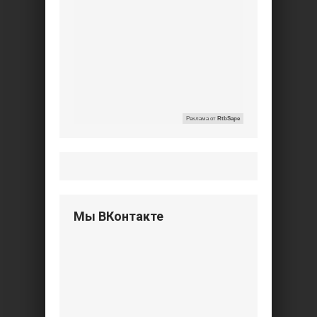
Реклама от
RtbSape
Мы ВКонтакте