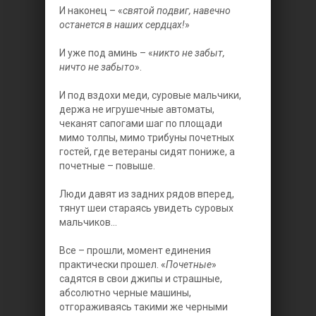
И наконец – «
святой подвиг, навечно
останется в наших сердцах!
»
И уже под аминь – «
никто не забыт,
ничто не забыто
».
И под вздохи меди, суровые мальчики,
держа не игрушечные автоматы,
чеканят сапогами шаг по площади
мимо толпы, мимо трибуны почетных
гостей, где ветераны сидят пониже, а
почетные – повыше.
Люди давят из задних рядов вперед,
тянут шеи стараясь увидеть суровых
мальчиков...
Все – прошли, момент единения
практически прошел. «
Почетные
»
садятся в свои джипы и страшные,
абсолютно черные машины,
отгораживаясь такими же черными