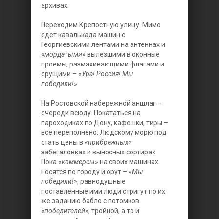
архивах.
Переходим Крепостную улицу. Мимо
едет кавалькада машин с
Георгиевскими лентами на антеннах и
«
мордатыми
» вылезшими в оконные
проемы, размахивающими флагами и
орущими – «
Ура! Россия! Мы
победили!
»
На Ростовской набережной аншлаг –
очереди всюду. Покататься на
пароходиках по Дону, кафешки, тиры –
все переполнено. Людскому морю под
стать цены в «
прибрежных
»
забегаловках и выносных сортирах.
Пока «
коммерсы
» на своих машинах
носятся по городу и орут – «
Мы
победили!
», равнодушные
поставленные ими люди стригут по их
же заданию бабло с потомков
«
победителей
», тройной, а то и