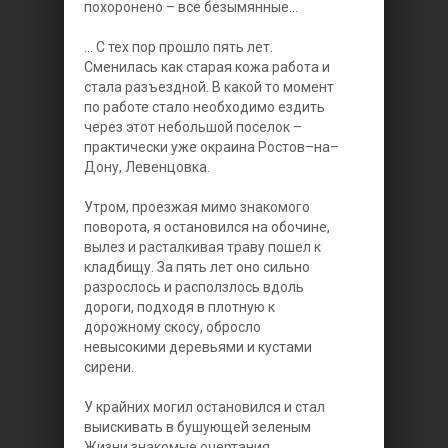
похоронено – все безымянные...
... С тех пор прошло пять лет.
Сменилась как старая кожа работа и
стала разъездной. В какой то момент
по работе стало необходимо ездить
через этот небольшой поселок –
практически уже окраина Ростов–на–
Дону, Левенцовка.
Утром, проезжая мимо знакомого
поворота, я остановился на обочине,
вылез и расталкивая траву пошел к
кладбищу. За пять лет оно сильно
разрослось и расползлось вдоль
дороги, подходя в плотную к
дорожному скосу, обросло
невысокими деревьями и кустами
сирени.
У крайних могил остановился и стал
выискивать в бушующей зеленым
Жизни знакомые очертания