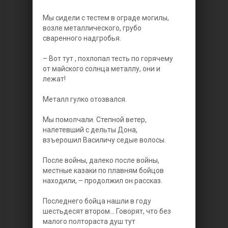
Мы сидели с тестем в ограде могилы,
возле металлического, грубо
сваренного надгробья.
– Вот тут , похлопал тесть по горячему
от майского солнца металлу, они и
лежат!
Металл гулко отозвался.
Мы помолчали. Степной ветер,
налетевший с дельты Дона,
взъерошил Василичу седые волосы.
После войны, далеко после войны,
местные казаки по плавням бойцов
находили, – продолжил он рассказ.
Последнего бойца нашли в году
шестьдесят втором... Говорят, что без
малого полтораста душ тут