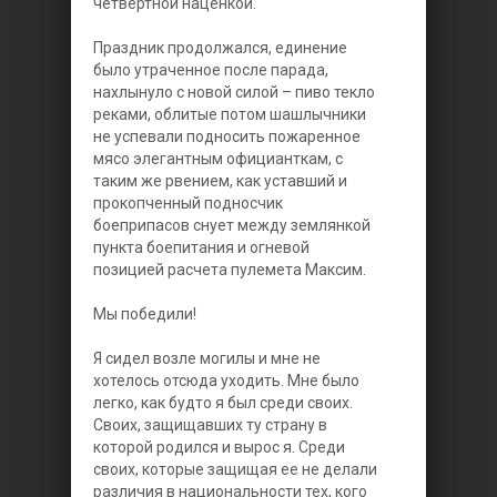
четвертной наценкой.
Праздник продолжался, единение
было утраченное после парада,
нахлынуло с новой силой – пиво текло
реками, облитые потом шашлычники
не успевали подносить пожаренное
мясо элегантным официанткам, с
таким же рвением, как уставший и
прокопченный подносчик
боеприпасов снует между землянкой
пункта боепитания и огневой
позицией расчета пулемета Максим.
Мы победили!
Я сидел возле могилы и мне не
хотелось отсюда уходить. Мне было
легко, как будто я был среди своих.
Своих, защищавших ту страну в
которой родился и вырос я. Среди
своих, которые защищая ее не делали
различия в национальности тех, кого