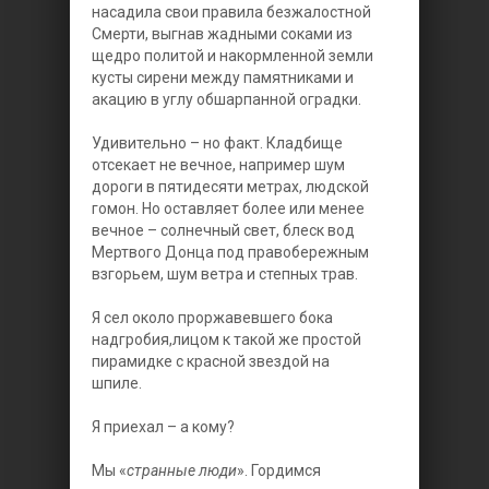
насадила свои правила безжалостной
Смерти, выгнав жадными соками из
щедро политой и накормленной земли
кусты сирени между памятниками и
акацию в углу обшарпанной оградки.
Удивительно – но факт. Кладбище
отсекает не вечное, например шум
дороги в пятидесяти метрах, людской
гомон. Но оставляет более или менее
вечное – солнечный свет, блеск вод
Мертвого Донца под правобережным
взгорьем, шум ветра и степных трав.
Я сел около проржавевшего бока
надгробия,лицом к такой же простой
пирамидке с красной звездой на
шпиле.
Я приехал – а кому?
Мы «
странные люди
». Гордимся