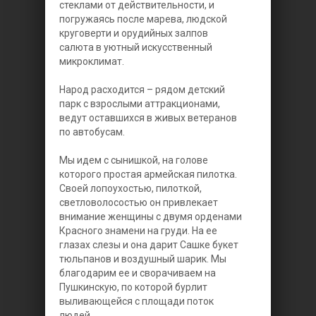
стеклами от действительности, и
погружаясь после марева, людской
круговерти и орудийных залпов
салюта в уютный искусственный
микроклимат.
Народ расходится – рядом детский
парк с взрослыми аттракционами,
ведут оставшихся в живых ветеранов
по автобусам.
Мы идем с сынишкой, на голове
которого простая армейская пилотка.
Своей лопоухостью, пилоткой,
светловолосостью он привлекает
внимание женщины с двумя орденами
Красного знамени на груди. На ее
глазах слезы и она дарит Сашке букет
тюльпанов и воздушный шарик. Мы
благодарим ее и сворачиваем на
Пушкинскую, по которой бурлит
выливающейся с площади поток
людей.