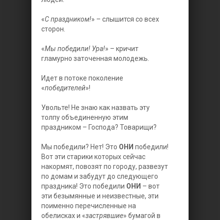
«
С праздником!
» – слышится со всех
сторон.
«
Мы победили! Ура!
» – кричит
гламурно заточенная молодежь.
Идет в потоке поколение
«
победителей
»!
Увольте! Не знаю как назвать эту
толпу объединенную этим
праздником – Господа? Товарищи?
Мы победили? Нет! Это
ОНИ
победили!
Вот эти старики которых сейчас
накормят, повозят по городу, развезут
по домам и забудут до следующего
праздника! Это победили
ОНИ
– вот
эти безымянные и неизвестные, эти
поименно перечисленные на
обелисках и «
застрявшие
» бумагой в