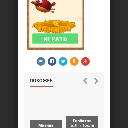
ПОХОЖЕЕ:
Платоно
Горбатов
А.П.
Мнение
Б.Л. «После
«Сержан