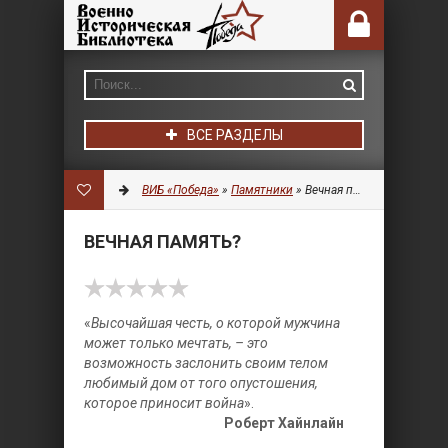
ВСЕ РАЗДЕЛЫ
ВИБ «Победа»
»
Памятники
» Вечная память?
ВЕЧНАЯ ПАМЯТЬ?
«
Высочайшая честь, о которой мужчина
может только мечтать, – это
возможность заслонить своим телом
любимый дом от того опустошения,
которое приносит война
».
Роберт Хайнлайн