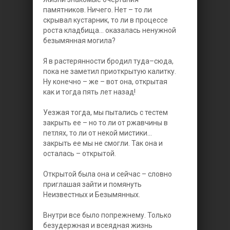
памятников. Ничего. Нет – то ли
скрывал кустарник, то ли в процессе
роста кладбища... оказалась ненужной
безымянная могила?
Я в растерянности бродил туда–сюда,
пока не заметил приоткрытую калитку.
Ну конечно – же – вот она, открытая
как и тогда пять лет назад!
Уезжая тогда, мы пытались с тестем
закрыть ее – но то ли от ржавчины в
петлях, то ли от некой мистики...
закрыть ее мы не смогли. Так она и
осталась – открытой.
Открытой была она и сейчас – словно
приглашая зайти и помянуть
Неизвестных и Безымянных.
Внутри все было попрежнему. Только
безудержная и всеядная жизнь