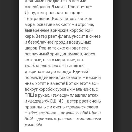
деяниями предков – но весьма
своеобразно. 9 мая, г. Ростов–на–
Дону, центральная площадь
Театральная. Колышется людское
море, охватив как кистями строгие,
выверенные воинские коробочки–
каре. Ветер рвет флаги, уносит в синее
и безоблачное грозди воздушных
шаров. Ровно так же он рвет еле
различимый хрип динамиков, через
которые, некто мордатые, нет
«
плотносложенные
» пытаются
докричаться до народа. Единый
порыв, единение так сказать – верхи и
низы хотят и вместе! Вот он этот час –
вокруг коробок суровых мальчиков, с
ППШ в руках, «
тех еще
» плащпалатках
и «
дедовых
» СШ–43... ветер рвет очень
правильные и очень «
громкие
» слова
– «
Все, как один!... не жалея себя! Шли в
бой!... длилась страшная... миллионами
жизней!
»