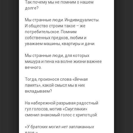
Так почему мы не помним о нашем
долге?
Мы странные люди. Индивидуалисты.
И общество строим такое – же
потребительское. Помним
собственных предков, любим и
уважаем машины, квартиры и дачи.
Мы странные люди, для которых
мишура и пена на волне жизни важнее
вечного.
Тогда, произнося слова «
Вечная
память
», какой смысл мы в них
вкладываем?
На набережной разрывая радостный
гул голосов, мотив «
Смуглянки
»
сменил знакомый голос с хрипотцой:
«
У братских могил нет заплаканных
вдов –