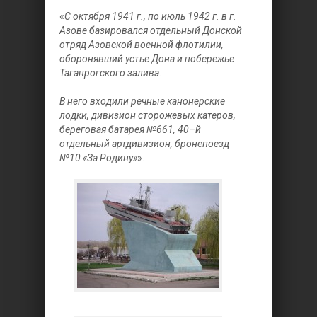
«
С октября 1941 г., по июль 1942 г. в г.
Азове базировался отдельный Донской
отряд Азовской военной флотилии,
оборонявший устье Дона и побережье
Таганрогского залива.
В него входили речные канонерские
лодки, дивизион сторожевых катеров,
береговая батарея №661, 40–й
отдельный артдивизион, бронепоезд
№10 «За Родину»
».