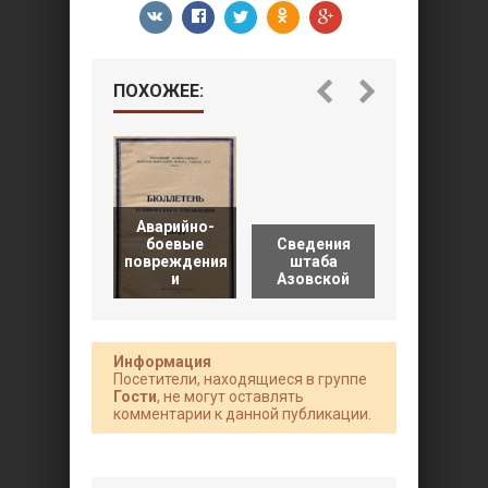
ПОХОЖЕЕ:
Аварийно-
боевые
Сведения
ВМС
повреждения
штаба
Финляндии
и
Азовской
1939-1944 г
Информация
Посетители, находящиеся в группе
Гости
, не могут оставлять
комментарии к данной публикации.