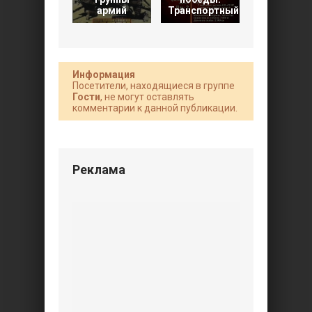
армий
Транспортный
War
Информация
Посетители, находящиеся в группе
Гости
, не могут оставлять
комментарии к данной публикации.
Реклама