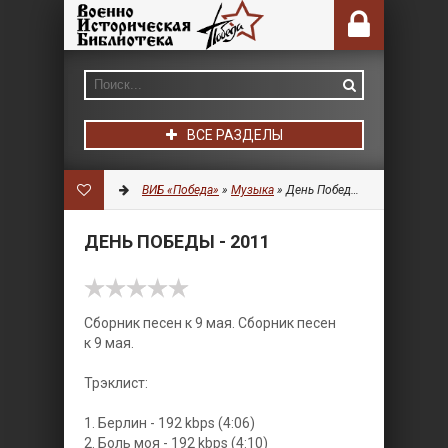
ВСЕ РАЗДЕЛЫ
ВИБ «Победа»
»
Музыка
» День Победы - 2011
ДЕНЬ ПОБЕДЫ - 2011
Сборник песен к 9 мая.
Сборник песен
к 9 мая.
Трэклист:
1. Берлин - 192 kbps (4:06)
2. Боль моя - 192 kbps (4:10)