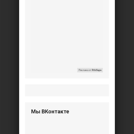
Реклама от
RtbSape
Мы ВКонтакте