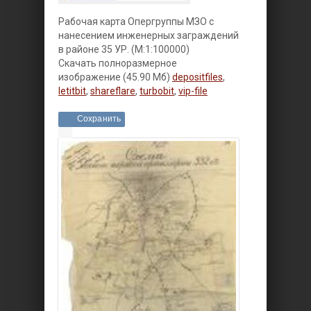
Рабочая карта Опергруппы МЗО с
нанесением инженерных заграждений
в районе 35 УР. (М:1:100000)
Скачать полноразмерное
изображение (45.90 Мб)
depositfiles
,
letitbit
,
shareflare
,
turbobit
,
vip-file
Сохранить