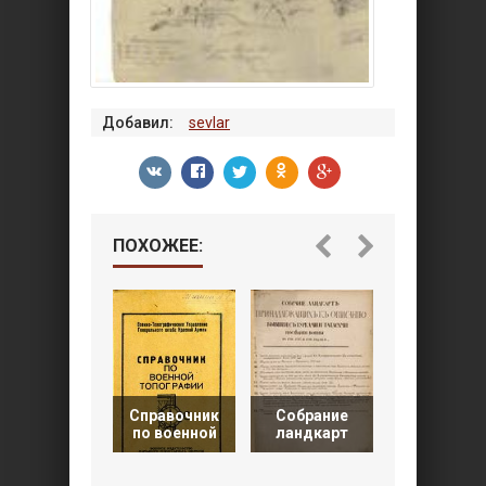
Добавил:
sevlar
ПОХОЖЕЕ:
Боевые
Справочник
Собрание
документ
по военной
ландкарт
Штаба 8