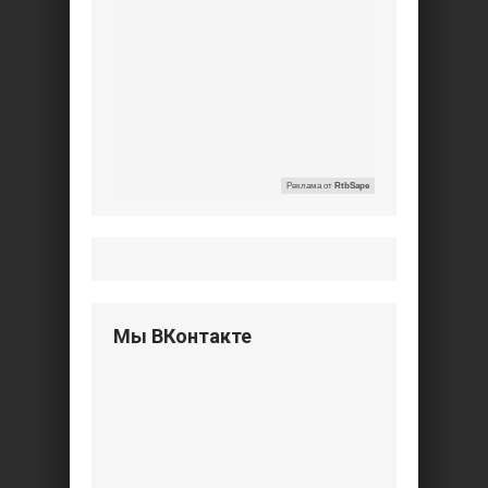
Реклама от
RtbSape
Мы ВКонтакте