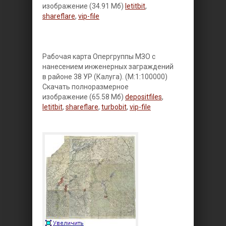
изображение (34.91 Мб)
letitbit
,
shareflare
,
vip-file
Рабочая карта Опергруппы МЗО с
нанесением инженерных заграждений
в районе 38 УР (Калуга). (М:1:100000)
Скачать полноразмерное
изображение (65.58 Мб)
depositfiles
,
letitbit
,
shareflare
,
turbobit
,
vip-file