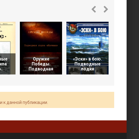
ные
Оружие
«Эски» в бою.
ипа
Победы.
Подводные
Подвод
».
Подводная
лодки
лодки Ро
и к данной публикации.