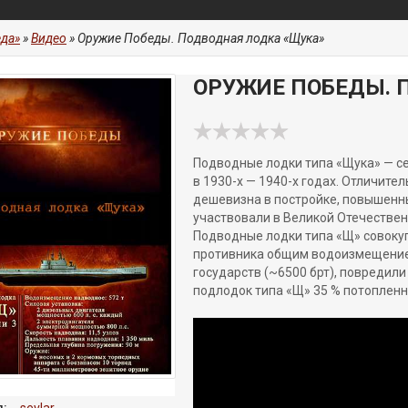
да»
»
Видео
» Оружие Победы. Подводная лодка «Щука»
ОРУЖИЕ ПОБЕДЫ. 
Подводные лодки типа «Щука» — с
в 1930-x — 1940-x годах. Отличит
дешевизна в постройке, повышенн
участвовали в Великой Отечественн
Подводные лодки типа «Щ» совокуп
противника общим водоизмещением
государств (~6500 брт), повредили 
подлодок типа «Щ» 35 % потопленн
:
sevlar