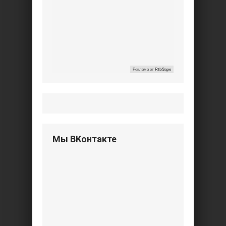
Реклама от
RtbSape
Мы ВКонтакте