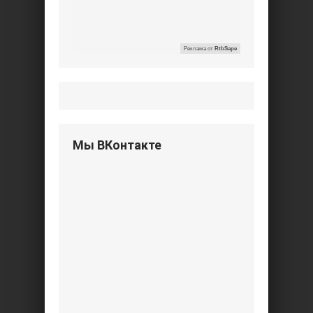
Реклама от
RtbSape
Мы ВКонтакте