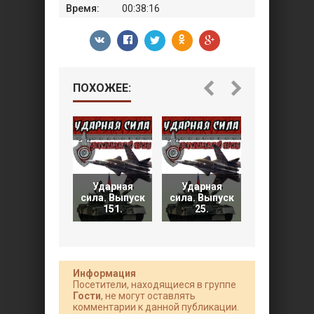
Время:
00:38:16
ПОХОЖЕЕ:
Ударная
Ударная
Ударная
сила. Выпуск
сила. Выпуск
сила. Выпу
151.
25.
23.
Информация
Посетители, находящиеся в группе
Гости
, не могут оставлять
комментарии к данной публикации.