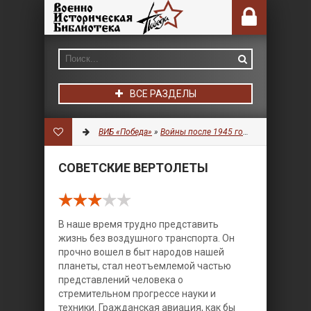
ВСЕ РАЗДЕЛЫ
ВИБ «Победа»
»
Войны после 1945 года
»
Авиация
» С
СОВЕТСКИЕ ВЕРТОЛЕТЫ
В наше время трудно представить
жизнь без воздушного транспорта. Он
прочно вошел в быт народов нашей
планеты, стал неотъемлемой частью
представлений человека о
стремительном прогрессе науки и
техники. Гражданская авиация, как бы