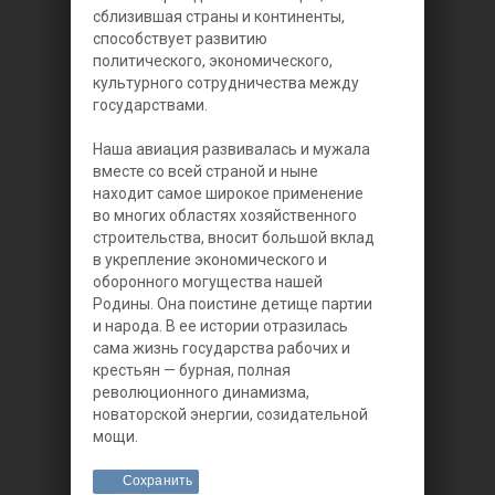
сблизившая страны и континенты,
способствует развитию
политического, экономического,
культурного сотрудничества между
государствами.
Наша авиация развивалась и мужала
вместе со всей страной и ныне
находит самое широкое применение
во многих областях хозяйственного
строительства, вносит большой вклад
в укрепление экономического и
оборонного могущества нашей
Родины. Она поистине детище партии
и народа. В ее истории отразилась
сама жизнь государства рабочих и
крестьян — бурная, полная
революционного динамизма,
новаторской энергии, созидательной
мощи.
Сохранить