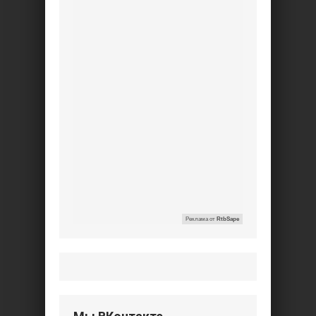
Реклама от
RtbSape