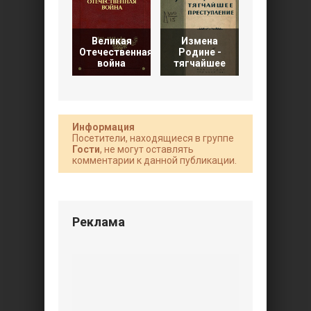
Великая
Измена
Отечественная
Родине -
Сталин и
война
тягчайшее
советски
Информация
Посетители, находящиеся в группе
Гости
, не могут оставлять
комментарии к данной публикации.
Реклама