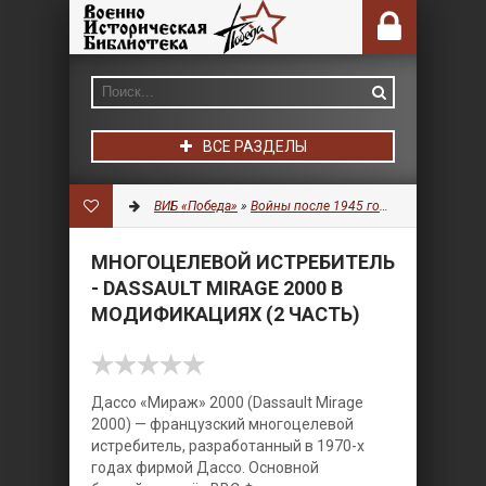
ВСЕ РАЗДЕЛЫ
ВИБ «Победа»
»
Войны после 1945 года
»
Авиация
» Мн
МНОГОЦЕЛЕВОЙ ИСТРЕБИТЕЛЬ
- DASSAULT MIRAGE 2000 В
МОДИФИКАЦИЯХ (2 ЧАСТЬ)
Дассо «Мираж» 2000 (Dassault Mirage
2000) — французский многоцелевой
истребитель, разработанный в 1970-х
годах фирмой Дассо. Основной