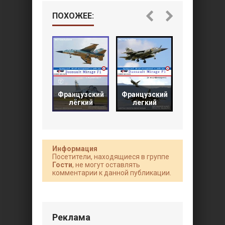
ПОХОЖЕЕ:
Многоцеле
Французский
Французский
истребите
лёгкий
легкий
-
Информация
Посетители, находящиеся в группе
Гости
, не могут оставлять
комментарии к данной публикации.
Реклама