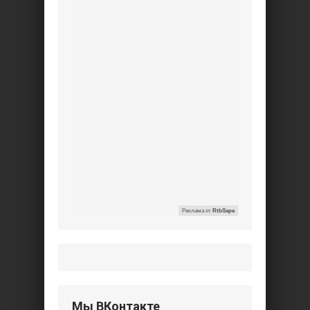
Реклама от
RtbSape
Мы ВКонтакте