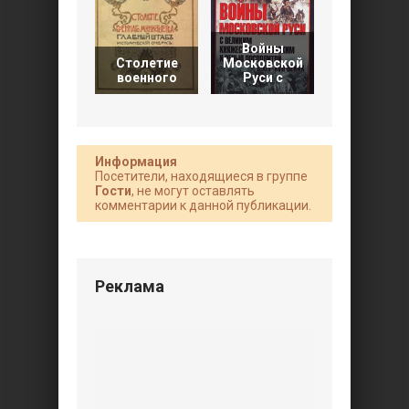
Войны
Вопросы
Столетие
Московской
военной
военного
Руси с
истории
Информация
Посетители, находящиеся в группе
Гости
, не могут оставлять
комментарии к данной публикации.
Реклама