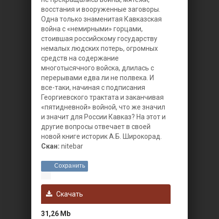
восстания и вооруженные заговоры.
Одна только знаменитая Кавказская
война с «немирными» горцами,
стоившая российскому государству
немалых людских потерь, огромных
средств на содержание
многотысячного войска, длилась с
перерывами едва ли не полвека. И
все-таки, начиная с подписания
Георгиевского трактата и заканчивая
«пятидневной» войной, что же значил
и значит для России Кавказ? На этот и
другие вопросы отвечает в своей
новой книге историк А.Б. Широкорад.
Скан:
nitebar
Сохранить
Скачать
31,26 Mb