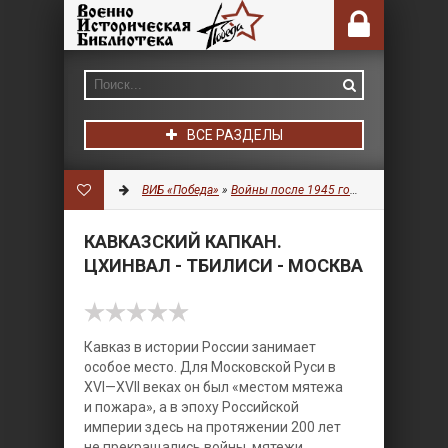
ВСЕ РАЗДЕЛЫ
ВИБ «Победа»
»
Войны после 1945 года
»
История
» Ка
КАВКАЗСКИЙ КАПКАН.
ЦХИНВАЛ - ТБИЛИСИ - МОСКВА
Кавказ в истории России занимает
особое место. Для Московской Руси в
XVI—XVII веках он был «местом мятежа
и пожара», а в эпоху Российской
империи здесь на протяжении 200 лет
не прекращались войны, мятежи,