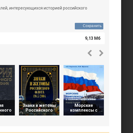
елей, интересующихся историей российского
Сохранить
9,13 Мб
ия
Знаки и жетоны
Морские
Знаки и ж
нного
Российского
комплексы с
Российс