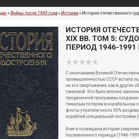
да»
»
Войны после 1945 года
»
История
» История отечественного судостроен
ИСТОРИЯ ОТЕЧЕСТВ
XIX ВВ. ТОМ 5: С
ПЕРИОД 1946-1991 
С окончанием Великой Отечествен
промышленностью СССР встала зад
не его свертывания, как в других
танковой. Это было вполне законо
предвоенной программы создания "
тяжелым потерям в корабельном с
флоты утратили около 50% входивш
кораблей специальной постройки (
Книга посвящена истории современ
послевоенного периода (1946-1991