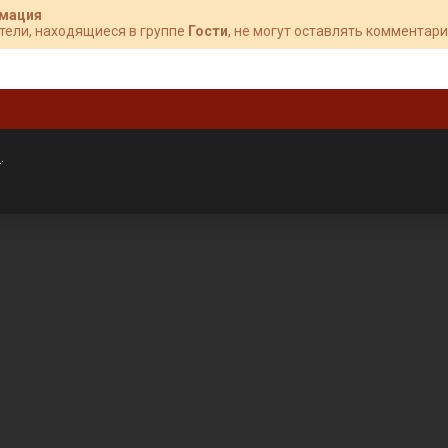
мация
тели, находящиеся в группе
Гости
, не могут оставлять комментари
»
.