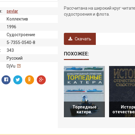
Рассчитана на широкий круг читат
:
sevlar
судостроения и флота.
Коллектив
1996
Судостроение
Скачать
5-7355-0540-8
:
343
ПОХОЖЕЕ:
Русский
:
DjVu
Торпедные
Истор
катера.
отечестве