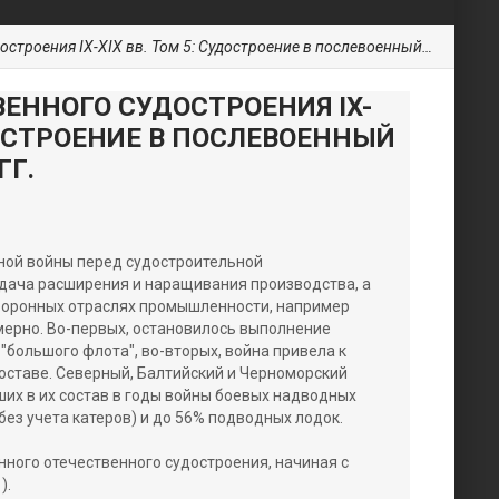
ия IX-XIX вв. Том 5: Судостроение в послевоенный период 1946-1991 гг.
ЕННОГО СУДОСТРОЕНИЯ IX-
УДОСТРОЕНИЕ В ПОСЛЕВОЕННЫЙ
ГГ.
ной войны перед судостроительной
ача расширения и наращивания производства, а
 оборонных отраслях промышленности, например
мерно. Во-первых, остановилось выполнение
большого флота", во-вторых, война привела к
оставе. Северный, Балтийский и Черноморский
их в их состав в годы войны боевых надводных
без учета катеров) и до 56% подводных лодок.
ного отечественного судостроения, начиная с
).