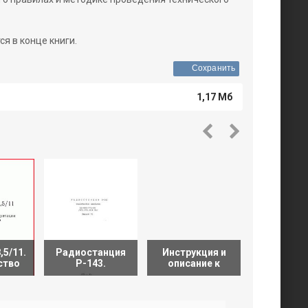
я в конце книги.
Сохранить
1,17 Мб
,5/11.
Радиостанция
Инструкция и
Радиост
ство
Р-143.
описание к
Р-123