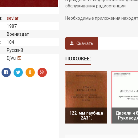
обслуживания радиостанции.
Необходимые приложения находятс
:
sevlar
1987
Воениздат
:
104
Скачать
Русский
ПОХОЖЕЕ:
:
DjVu
122-мм гаубица
Дизели ч 8
2А31.
Руковод