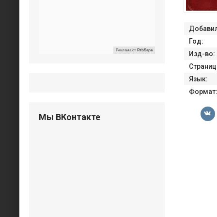
Добавил
Год:
Реклама от
RtbSape
Изд-во:
Страниц
Язык:
Формат
Мы ВКонтакте