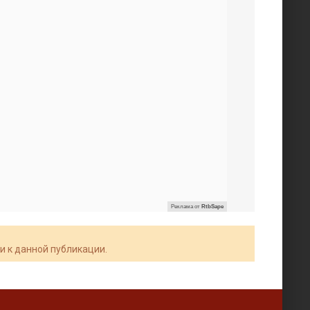
Реклама от
RtbSape
и к данной публикации.