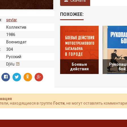
Скачать
ПОХОЖЕЕ:
:
sevlar
Коллектив
1986
Воениздат
:
304
Русский
:
DjVu
Боевые
Рукопаш
действия
бой
мация
тели, находящиеся в группе
Гости
, не могут оставлять комментари