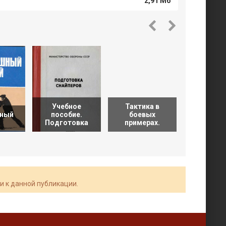
2,91 Мб
Учебное
Тактика в
Инжене
ный
пособие.
боевых
обеспеч
Подготовка
примерах.
марш
и к данной публикации.