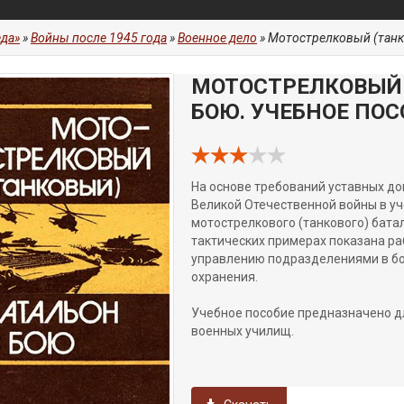
да»
»
Войны после 1945 года
»
Военное дело
» Мотострелковый (танк
МОТОСТРЕЛКОВЫЙ 
БОЮ. УЧЕБНОЕ ПОС
На основе требований уставных до
Великой Отечественной войны в у
мотострелкового (танкового) бата
тактических примерах показана ра
управлению подразделениями в бо
охранения.
Учебное пособие предназначено д
военных училищ.