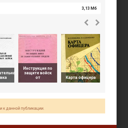
3,13 Мб
Инструкция по
Разви
ательная
защите войск
такти
вка
от
Карта офицера
сухопу
и к данной публикации.