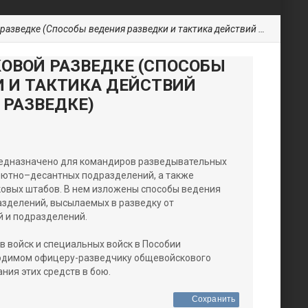
е (Способы ведения разведки и тактика действий подразделений в разведке)
КОВОЙ РАЗВЕДКЕ (СПОСОБЫ
И И ТАКТИКА ДЕЙСТВИЙ
 РАЗВЕДКЕ)
редназначено для командиров разведывательных
шютно–десантных подразделений, а также
овых штабов. В нем изложены способы ведения
азделений, высылаемых в разведку от
й и подразделений.
в войск и специальных войск в Пособии
ходимом офицеру-разведчику общевойскового
ния этих средств в бою.
Сохранить