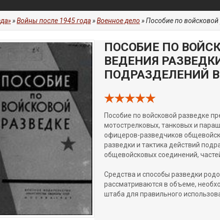
да»
»
Войны после 1945 года
»
Военное дело
» Пособие по войсковой разведк
ПОСОБИЕ ПО ВОЙС
ВЕДЕНИЯ РАЗВЕДК
ПОДРАЗДЕЛЕНИЙ В
Пособие по войсковой разведке п
мотострелковых, танковых и пара
офицеров-разведчиков общевойск
разведки и тактика действий подр
общевойсковых соединений, часте
Средства и способы разведки родо
рассматриваются в объеме, необ
штаба для правильного использова