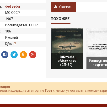
:
ded sedoi
Скачать
МО СССР
ПОХОЖЕЕ:
1967
Воениздат МО СССР
:
106
Русский
:
DjVu
Система
«Материк»
Разведыв
(СП-50).
подгото
мация
тели, находящиеся в группе
Гости
, не могут оставлять комментари