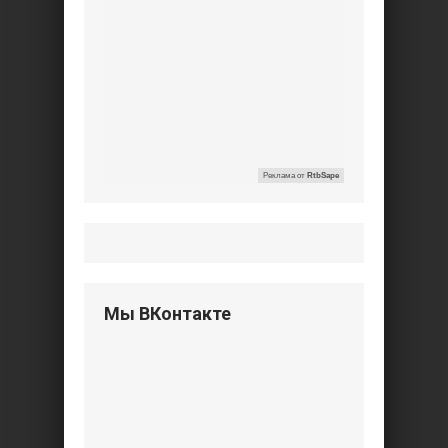
Реклама от
RtbSape
Мы ВКонтакте