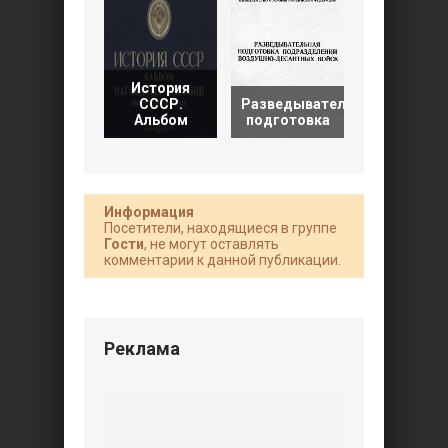
История
Местность
СССР.
Разведывательная
её влияни
Альбом
подготовка
на
Информация
Посетители, находящиеся в группе
Гости
, не могут оставлять
комментарии к данной публикации.
Реклама