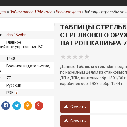
да»
»
Войны после 1945 года
»
Военное дело
» Таблицы стрельбы по наземны
ТАБЛИЦЫ СТРЕЛЬБ
СТРЕЛКОВОГО ОРУ
:
chiv25vdbr
ПАТРОН КАЛИБРА 7
Главное
рийское управление ВС
1948
Военное издательство,
Данные
Таблицы стрельбы
предн
а
по наземным целям из станковых п
:
77
ДП и ДПМ, винтовки обр. 1891/30 г.
карабинов обр. 1938 и обр. 1944 г.
Русский
:
PDF
Скачать
Скачать