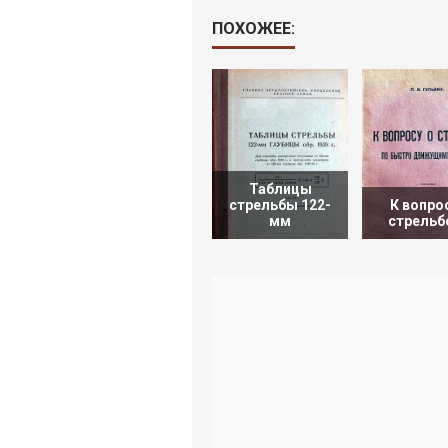
ПОХОЖЕЕ:
Таблицы
стрельбы 122-
К вопро
мм
стрельб