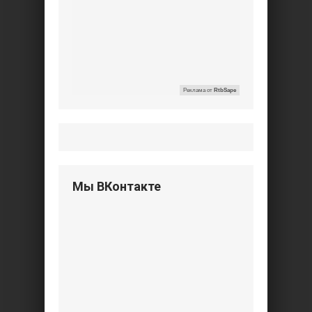
Реклама от
RtbSape
Мы ВКонтакте