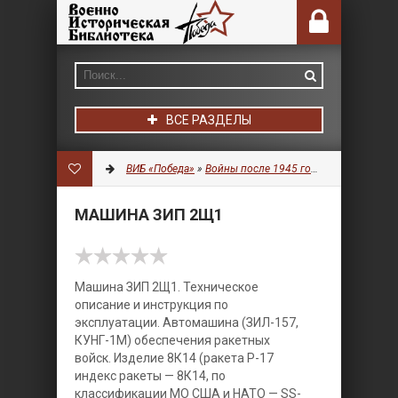
ВСЕ РАЗДЕЛЫ
ВИБ «Победа»
»
Войны после 1945 года
»
Зенитно–ра
МАШИНА ЗИП 2Щ1
Машина ЗИП 2Щ1. Техническое
описание и инструкция по
эксплуатации. Автомашина (ЗИЛ-157,
КУНГ-1М) обеспечения ракетных
войск. Изделие 8К14 (ракета Р-17
индекс ракеты — 8К14, по
классификации МО США и НАТО — SS-