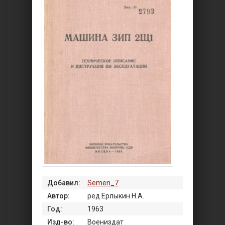
Добавил:
Semen_7
Автор:
ред Ерлыкин Н.А.
Год:
1963
Изд-во:
Воениздат