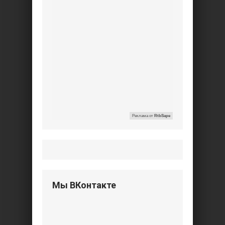
Реклама от
RtbSape
Мы ВКонтакте